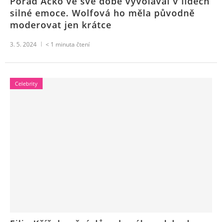
Pořad Áčko ve své době vyvolával v lidech
silné emoce. Wolfová ho měla původně
moderovat jen krátce
3. 5. 2024
< 1
minuta čtení
Celebrity