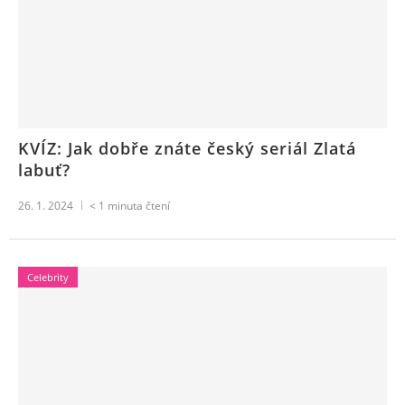
KVÍZ: Jak dobře znáte český seriál Zlatá
labuť?
26. 1. 2024
< 1
minuta čtení
Celebrity