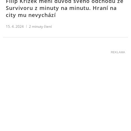
Filip Křížek mění důvod svého odchodu ze
Survivoru z minuty na minutu. Hraní na
city mu nevychází
15. 4. 2024
2
minuty čtení
REKLAMA