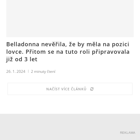
Belladonna nevěřila, že by měla na pozici
lovce. Přitom se na tuto roli připravovala
již od 3 let
26. 1. 2024
2
minuty čtení
NAČÍST VÍCE ČLÁNKŮ
REKLAMA