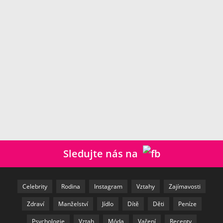
Sledujte nás na
Celebrity
Rodina
Instagram
Vztahy
Zajímavosti
Zdraví
Manželství
Jídlo
Dítě
Děti
Peníze
Psychologie
Vztah
Móda
Vaření
Recepty