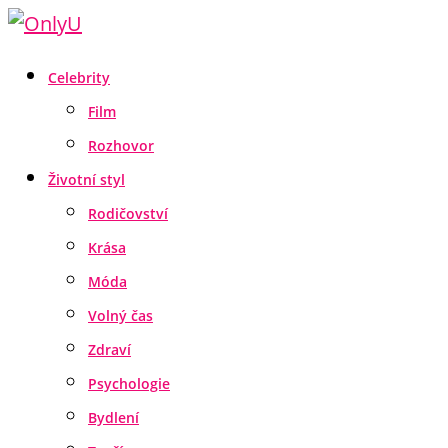
Celebrity
Film
Rozhovor
Životní styl
Rodičovství
Krása
Móda
Volný čas
Zdraví
Psychologie
Bydlení