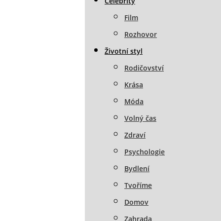
Celebrity
Film
Rozhovor
Životní styl
Rodičovství
Krása
Móda
Volný čas
Zdraví
Psychologie
Bydlení
Tvoříme
Domov
Zahrada