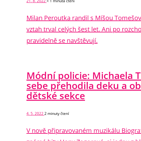
21. 8. 2022
< 1
minuta čtení
Milan Peroutka randil s Míšou Tomešovou
vztah trval celých šest let. Ani po rozc
pravidelně se navštěvují.
Módní policie: Michaela
sebe přehodila deku a ob
dětské sekce
4. 5. 2022
2
minuty čtení
V nově připravovaném muzikálu Biograf