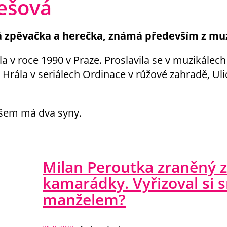
ešová
 zpěvačka a herečka, známá především z muzik
 v roce 1990 v Praze. Proslavila se v muzikálec
 Hrála v seriálech Ordinace v růžové zahradě, Uli
em má dva syny.
Milan Peroutka zraněný z
kamarádky. Vyřizoval si s
manželem?