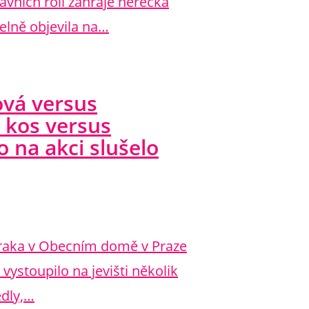
avních rolí zahraje herečka
elně objevila na…
ová versus
 kos versus
 na akci slušelo
raka v Obecním domě v Praze
vystoupilo na jevišti několik
edly,…