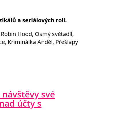
álů a seriálových rolí.
h Robin Hood, Osmý světadíl,
ce, Kriminálka Anděl, Přešlapy
 návštěvy své
nad účty s