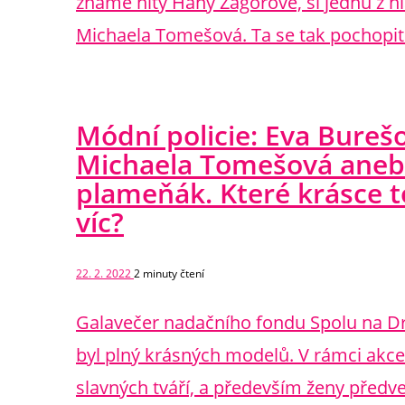
známé hity Hany Zagorové, si jednu z hl
Michaela Tomešová. Ta se tak pochopit
Módní policie: Eva Bureš
Michaela Tomešová aneb
plameňák. Které krásce to
víc?
22. 2. 2022
2
minuty čtení
Galavečer nadačního fondu Spolu na D
byl plný krásných modelů. V rámci akce 
slavných tváří, a především ženy předv