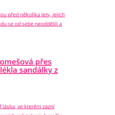
 před několika lety, jejich
hodu se od sebe neoddělili a
 Tomešová přes
lékla sandálky z
 láska, ve kterém zazní