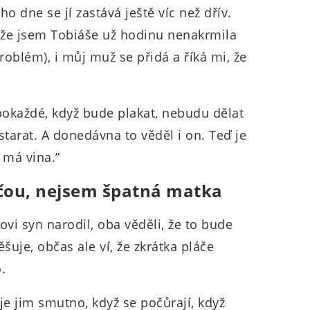
ho dne se jí zastává ještě víc než dřív.
, že jsem Tobiáše už hodinu nenakrmila
oblém), i můj muž se přidá a říká mi, že
.
okaždé, když bude plakat, nebudu dělat
 starat. A donedávna to věděl i on. Teď je
e má vina.”
čou, nejsem špatná matka
vi syn narodil, oba věděli, že to bude
ěšuje, občas ale ví, že zkrátka pláče
.
 je jim smutno, když se počůrají, když