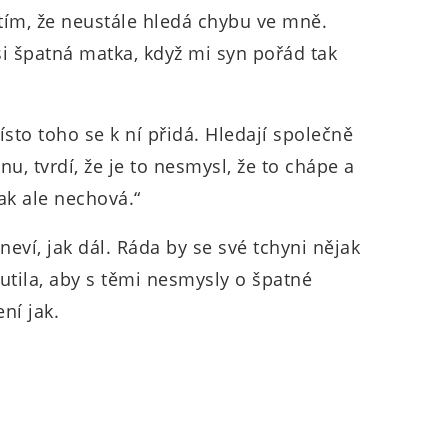
 tím, že neustále hledá chybu ve mně.
asi špatná matka, když mi syn pořád tak
to toho se k ní přidá. Hledají společně
u, tvrdí, že je to nesmysl, že to chápe a
tak ale nechová.“
 neví, jak dál. Ráda by se své tchyni nějak
utila, aby s těmi nesmysly o špatné
ní jak.