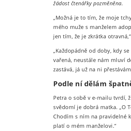
žádost čtenářky pozměněna.
„Možná je to tím, že moje tch
mého muže s manželem adoptov
jen tím, že je zkrátka otravná,“
„Každopádně od doby, kdy se 
vařená, neustále nám mluví do
zastává, já už na ni přestávám 
Podle ní dělám špatn
Petra o sobě v e-mailu tvrdí,
svědomí je dobrá matka. „O T
Chodím s ním na pravidelné k
platí o mém manželovi.“