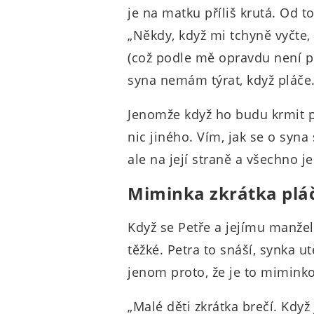
je na matku příliš krutá. Od to
„Někdy, když mi tchyně vyčte
(což podle mě opravdu není pr
syna nemám týrat, když pláče
Jenomže když ho budu krmit p
nic jiného. Vím, jak se o syna
ale na její straně a všechno j
Miminka zkrátka plá
Když se Petře a jejímu manželo
těžké. Petra to snáší, synka ut
jenom proto, že je to miminko
„Malé děti zkrátka brečí. Když