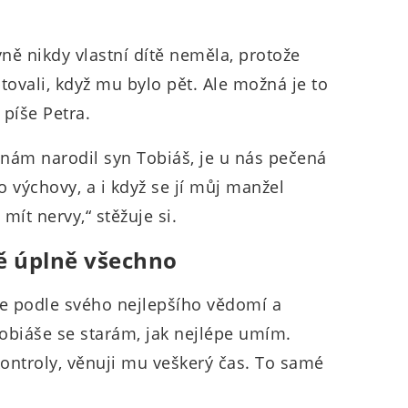
yně nikdy vlastní dítě neměla, protože
ali, když mu bylo pět. Ale možná je to
 píše Petra.
nám narodil syn Tobiáš, je u nás pečená
 výchovy, a i když se jí můj manžel
mít nervy,“ stěžuje si.
ě úplně všechno
 že podle svého nejlepšího vědomí a
obiáše se starám, jak nejlépe umím.
ontroly, věnuji mu veškerý čas. To samé