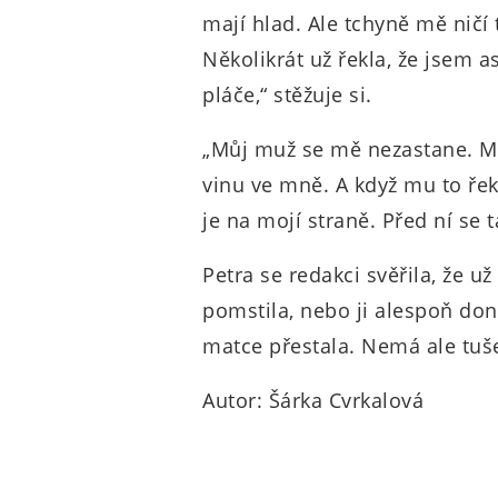
mají hlad. Ale tchyně mě ničí
Několikrát už řekla, že jsem 
pláče,“ stěžuje si.
„Můj muž se mě nezastane. Mís
vinu ve mně. A když mu to řekn
je na mojí straně. Před ní se 
Petra se redakci svěřila, že už
pomstila, nebo ji alespoň don
matce přestala. Nemá ale tuše
Autor: Šárka Cvrkalová