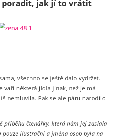
oradit, jak jí to vrátit
ama, všechno se ještě dalo vydržet.
e vaří některá jídla jinak, než je má
íliš nemluvila. Pak se ale páru narodilo
 příběhu čtenářky, která nám jej zaslala
u pouze ilustrační a jména osob byla na