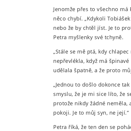
Jenomže přes to všechno má P
něco chybí. „Kdykoli Tobiášek 
nebo že by chtěl jíst. Je to p
Petra myšlenky své tchyně.
„Stále se mě ptá, kdy chlapec
nepřevlékla, když má špinavé
udělala špatně, a že proto můj
„Jednou to došlo dokonce tak 
smyslu, že je mi sice líto, ž
protože nikdy žádné neměla, a
pokoji. Je to můj syn, ne její.“
Petra říká, že ten den se poh