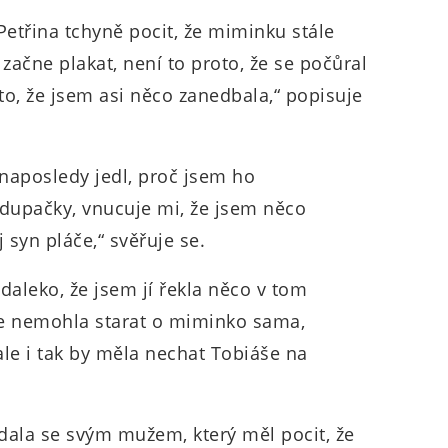
etřina tchyně pocit, že miminku stále
začne plakat, není to proto, že se počůral
roto, že jsem asi něco zanedbala,“ popisuje
 naposledy jedl, proč jsem ho
 dupačky, vnucuje mi, že jsem něco
 syn pláče,“ svěřuje se.
daleko, že jsem jí řekla něco v tom
e se nemohla starat o miminko sama,
le i tak by měla nechat Tobiáše na
ádala se svým mužem, který měl pocit, že