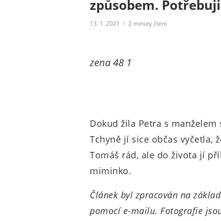
způsobem. Potřebuji p
13. 1. 2021
2
minuty čtení
zena 48 1
Dokud žila Petra s manželem s
Tchyně jí sice občas vyčetla, ž
Tomáš rád, ale do života jí př
miminko.
Článek byl zpracován na základě
pomocí e-mailu. Fotografie jso