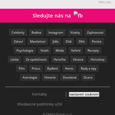
REKLAMA
Sledujte nás na
Celebrity
Rodina
Instagram
Vztahy
Zajímavosti
Zdraví
Manželství
Jídlo
Dítě
Děti
Peníze
Psychologie
Vztah
Móda
Vaření
Recepty
Láska
Ze společnosti
Herečka
Vánoce
Horoskop
Film
Práce
Bydlení
Herec
Rady a tipy
Astrologie
Historie
Dovolená
Dcera
|
Kontakty
nastavení soukromí
Všeobecné podmínky užití
© OnlyU Group s.r.o.