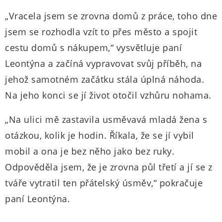
„Vracela jsem se zrovna domů z práce, toho dne
jsem se rozhodla vzít to přes město a spojit
cestu domů s nákupem,“ vysvětluje paní
Leontýna a začíná vypravovat svůj příběh, na
jehož samotném začátku stála úplná náhoda.
Na jeho konci se jí život otočil vzhůru nohama.
„Na ulici mě zastavila usměvavá mladá žena s
otázkou, kolik je hodin. Říkala, že se jí vybil
mobil a ona je bez něho jako bez ruky.
Odpověděla jsem, že je zrovna půl třetí a jí se z
tváře vytratil ten přátelský úsměv,“ pokračuje
paní Leontýna.