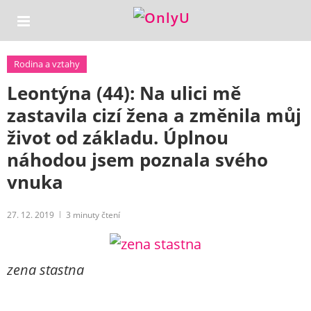
Rodina a vztahy
Leontýna (44): Na ulici mě
zastavila cizí žena a změnila můj
život od základu. Úplnou
náhodou jsem poznala svého
vnuka
27. 12. 2019
3
minuty čtení
zena stastna