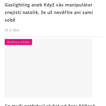
Gaslighting aneb Když vás manipulátor
znejistí natolik, že už nevěříte ani sami
sobě
23. 2. 2024
Rodina a vztahy
Co muži potřebují slyšet od žen: Klíčové