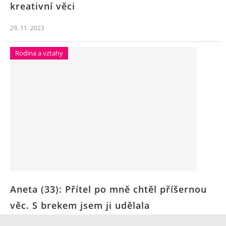
kreativní věci
29. 11. 2023
Rodina a vztahy
Aneta (33): Přítel po mně chtěl příšernou
věc. S brekem jsem ji udělala