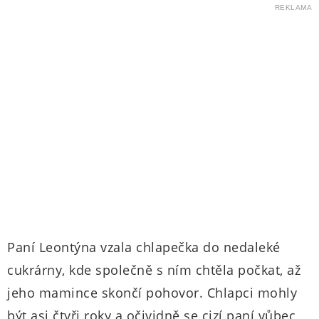
REKLAMA
Paní Leontýna vzala chlapečka do nedaleké
cukrárny, kde společně s ním chtěla počkat, až
jeho mamince skončí pohovor. Chlapci mohly
být asi čtyři roky a očividně se cizí paní vůbec