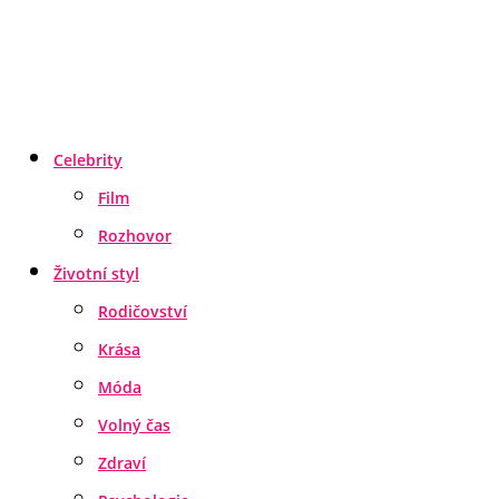
Celebrity
Film
Rozhovor
Životní styl
Rodičovství
Krása
Móda
Volný čas
Zdraví