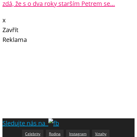
zdá, že s o dva roky starším Petrem se…
x
Zavřít
Reklama
Sledujte nás na
Celebrity
Rodina
Instagram
Vztahy