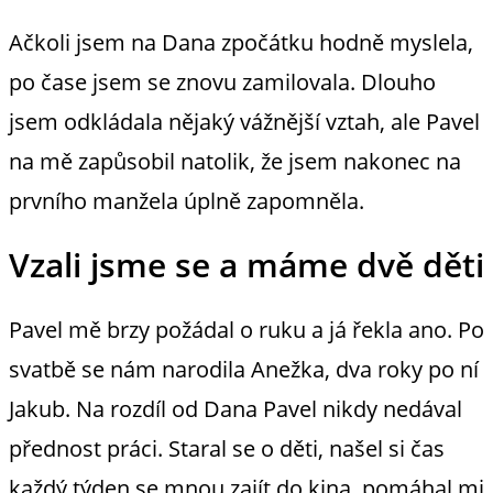
Ačkoli jsem na Dana zpočátku hodně myslela,
po čase jsem se znovu zamilovala. Dlouho
jsem odkládala nějaký vážnější vztah, ale Pavel
na mě zapůsobil natolik, že jsem nakonec na
prvního manžela úplně zapomněla.
Vzali jsme se a máme dvě děti
Pavel mě brzy požádal o ruku a já řekla ano. Po
svatbě se nám narodila Anežka, dva roky po ní
Jakub. Na rozdíl od Dana Pavel nikdy nedával
přednost práci. Staral se o děti, našel si čas
každý týden se mnou zajít do kina, pomáhal mi