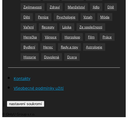
Zajímavosti
Zdraví
Manželství
Jídlo
Dítě
Děti
Peníze
Psychologie
Vztah
Móda
Vaření
Recepty
Láska
Ze společnosti
Herečka
Vánoce
Horoskop
Film
Práce
Bydlení
Herec
Rady a tipy
Astrologie
Historie
Dovolená
Dcera
Kontakty
Všeobecné podmínky užití
|
nastavení soukromí
© OnlyU Group s.r.o.