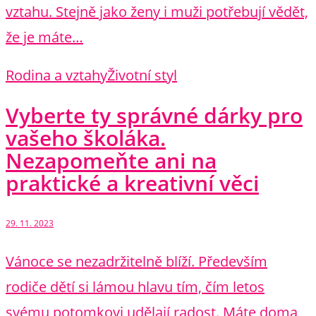
vztahu. Stejně jako ženy i muži potřebují vědět,
že je máte…
Rodina a vztahy
Životní styl
Vyberte ty správné dárky pro
vašeho školáka.
Nezapomeňte ani na
praktické a kreativní věci
29. 11. 2023
Vánoce se nezadržitelně blíží. Především
rodiče dětí si lámou hlavu tím, čím letos
svému potomkovi udělají radost. Máte doma