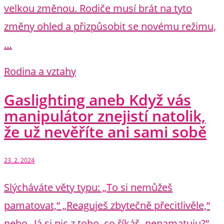
velkou změnou. Rodiče musí brát na tyto
změny ohled a přizpůsobit se novému režimu,
…
Rodina a vztahy
Gaslighting aneb Když vás
manipulátor znejistí natolik,
že už nevěříte ani sami sobě
23. 2. 2024
Slýcháváte věty typu: „To si nemůžeš
pamatovat,“ „Reaguješ zbytečně přecitlivěle,“
nebo „Já si nic z toho, co říkáš, nepamatuju?“