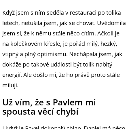
Když jsem s ním seděla v restauraci po tolika
letech, netušila jsem, jak se chovat. Uvědomila
jsem si, že k němu stále něco cítím. Ačkoli je
na kolečkovém křesle, je pořád milý, hezký,
vtipný a plný optimismu. Nechápala jsem, jak
dokáže po takové události být tolik nabitý
energií. Ale došlo mi, že ho právě proto stále
miluji.
Už vím, že s Pavlem mi
spousta věcí chybí
I když je Pavel dokonalý chlap, Daniel má něco,