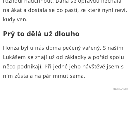
rozhodl nadchnout. Dana se opravdu nechala
nalákat a dostala se do pasti, ze které nyní neví,
kudy ven.
Prý to dělá už dlouho
Honza byl u nás doma pečený vařený. S naším
Lukášem se znají už od základky a pořád spolu
něco podnikají. Při jedné jeho návštěvě jsem s
ním zůstala na pár minut sama.
REKLAMA