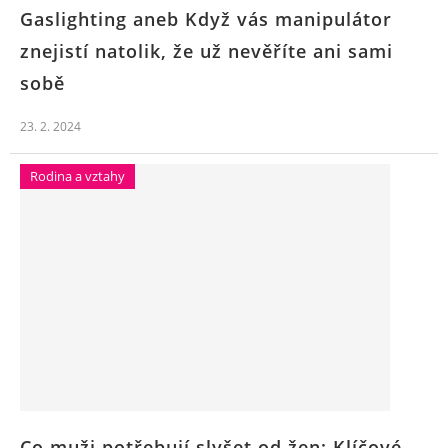
Gaslighting aneb Když vás manipulátor
znejistí natolik, že už nevěříte ani sami
sobě
23. 2. 2024
Rodina a vztahy
Co muži potřebují slyšet od žen: Klíčové