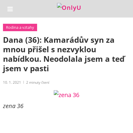
Rodina a vztahy
Dana (36): Kamarádův syn za
mnou přišel s nezvyklou
nabídkou. Neodolala jsem a teď
jsem v pasti
10. 1. 2021
2
minuty čtení
zena 36