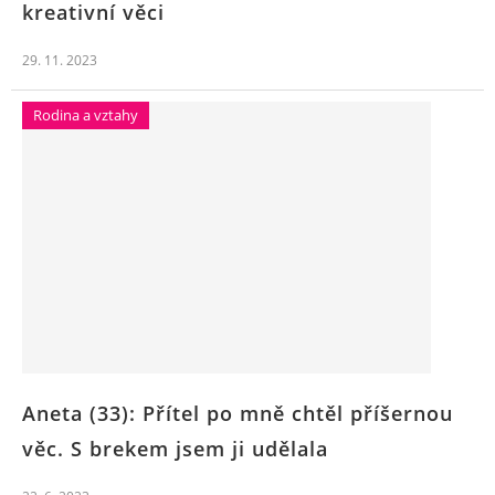
kreativní věci
29. 11. 2023
Rodina a vztahy
Aneta (33): Přítel po mně chtěl příšernou
věc. S brekem jsem ji udělala