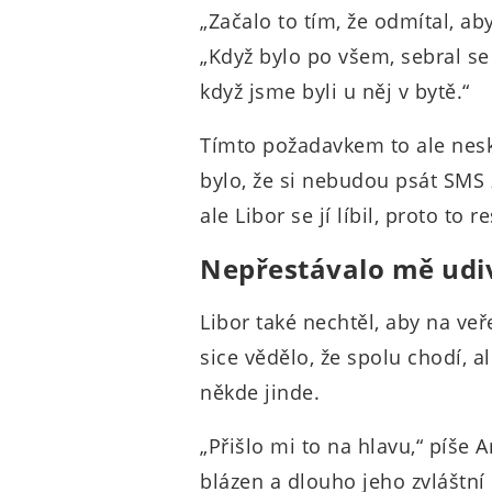
„Začalo to tím, že odmítal, ab
„Když bylo po všem, sebral s
když jsme byli u něj v bytě.“
Tímto požadavkem to ale nes
bylo, že si nebudou psát SMS z
ale Libor se jí líbil, proto to 
Nepřestávalo mě udiv
Libor také nechtěl, aby na veře
sice vědělo, že spolu chodí, al
někde jinde.
„Přišlo mi to na hlavu,“ píše 
blázen a dlouho jeho zvláštní