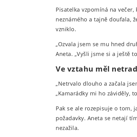
Pisatelka vzpomíná na večer, 
neznámého a tajně doufala, že
vzniklo.
„Ozvala jsem se mu hned druh
Aneta. „Vyšli jsme si a ještě 
Ve vztahu měl netrad
„Netrvalo dlouho a začala jse
„Kamarádky mi ho záviděly, to
Pak se ale rozepisuje o tom, j
požadavky. Aneta se netají tí
nezažila.