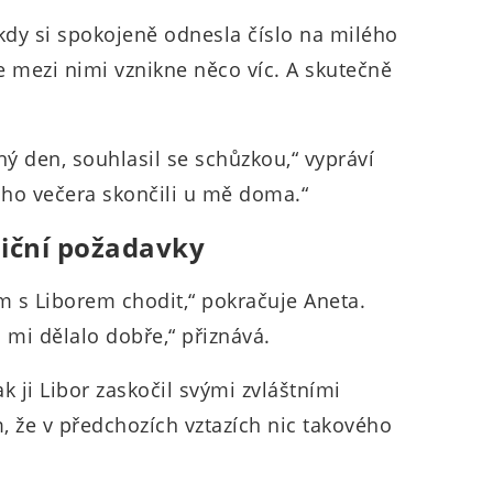
kdy si spokojeně odnesla číslo na milého
 mezi nimi vznikne něco víc. A skutečně
ý den, souhlasil se schůzkou,“ vypráví
toho večera skončili u mě doma.“
iční požadavky
m s Liborem chodit,“ pokračuje Aneta.
 mi dělalo dobře,“ přiznává.
ak ji Libor zaskočil svými zvláštními
m, že v předchozích vztazích nic takového