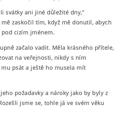
i svátky ani jiné důležité dny,“
mě zaskočil tím, když mě donutil, abych
o pod cizím jménem.
stupně začalo vadit. Měla krásného přítele,
ovat na veřejnosti, nikdy s ním
 mu psát a ještě ho musela mít
e jeho požadavky a nároky jako by byly z
Rozešli jsme se, tohle já ve svém věku