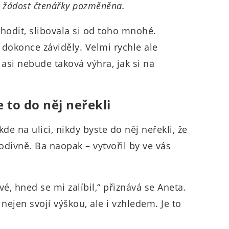
a žádost čtenářky pozměněna.
hodit, slibovala si od toho mnohé.
dokonce záviděly. Velmi rychle ale
 asi nebude taková výhra, jak si na
 to do něj neřekli
de na ulici, nikdy byste do něj neřekli, že
divně. Ba naopak – vytvořil by ve vás
é, hned se mi zalíbil,“ přiznává se Aneta.
nejen svojí výškou, ale i vzhledem. Je to