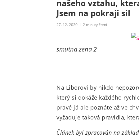
našeho vztahu, která
Jsem na pokraji sil
27. 12. 2020
2
minuty čtení
smutna zena 2
Na Liborovi by nikdo nepozoro
který si dokáže každého rychle
pravé já ale poznáte až ve chví
vyžaduje taková pravidla, kter
Článek byl zpracován na základ