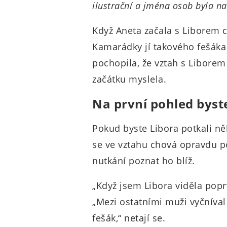
ilustrační a jména osob byla n
Když Aneta začala s Liborem c
Kamarádky jí takového fešáka 
pochopila, že vztah s Liborem
začátku myslela.
Na první pohled byste
Pokud byste Libora potkali něk
se ve vztahu chová opravdu po
nutkání poznat ho blíž.
„Když jsem Libora viděla poprv
„Mezi ostatními muži vyčníval 
fešák,“ netají se.