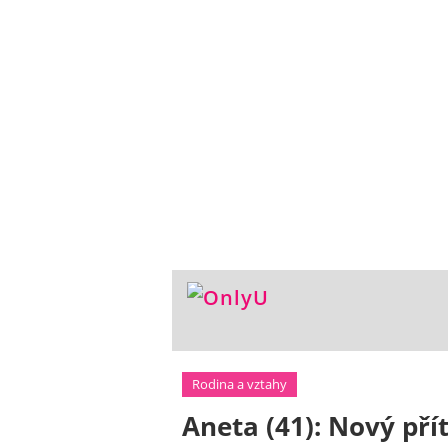
Rodina a vztahy
Aneta (41): Nový přít