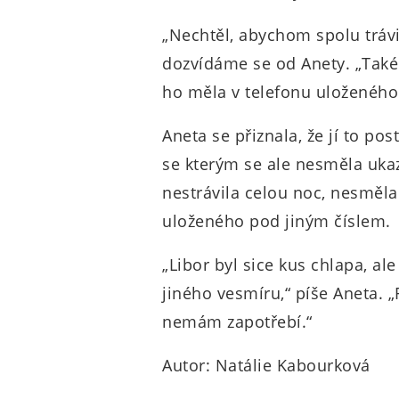
„Nechtěl, abychom spolu trávil
dozvídáme se od Anety. „Také 
ho měla v telefonu uloženéh
Aneta se přiznala, že jí to po
se kterým se ale nesměla ukaz
nestrávila celou noc, nesměla
uloženého pod jiným číslem.
„Libor byl sice kus chlapa, al
jiného vesmíru,“ píše Aneta. „
nemám zapotřebí.“
Autor: Natálie Kabourková