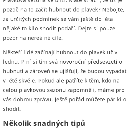
Plavková sezona se blíží. Máte strach, že už je
pozdě na to začít hubnout do plavek? Nebojte,
za určitých podmínek se vám ještě do léta
nějaké to kilo shodit podaří. Dejte si pouze
pozor na nereálné cíle.
Někteří lidé začínají hubnout do plavek už v
lednu. Plní si tím svá novoroční předsevzetí o
hubnutí a zároveň se ujišťují, že budou vypadat
v létě skvěle. Pokud ale patříte k těm, kdo na
celou plavkovou sezonu zapomněli, máme pro
vás dobrou zprávu. Ještě pořád můžete pár kilo
shodit.
Několik snadných tipů