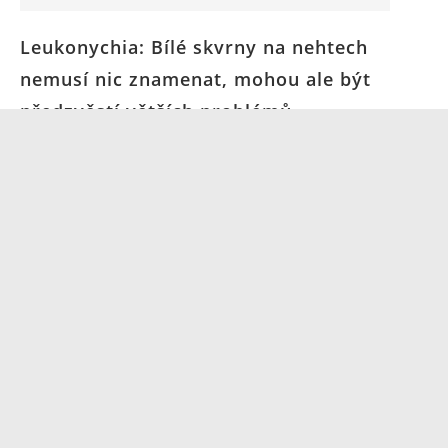
Leukonychia: Bílé skvrny na nehtech
nemusí nic znamenat, mohou ale být
předzvěstí větších problémů
10. 1. 2025