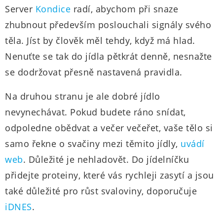
Server
Kondice
radí, abychom při snaze
zhubnout především poslouchali signály svého
těla. Jíst by člověk měl tehdy, když má hlad.
Nenuťte se tak do jídla pětkrát denně, nesnažte
se dodržovat přesně nastavená pravidla.
Na druhou stranu je ale dobré jídlo
nevynechávat. Pokud budete ráno snídat,
odpoledne obědvat a večer večeřet, vaše tělo si
samo řekne o svačiny mezi těmito jídly,
uvádí
web
. Důležité je nehladovět. Do jídelníčku
přidejte proteiny, které vás rychleji zasytí a jsou
také důležité pro růst svaloviny, doporučuje
iDNES
.