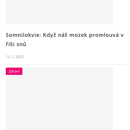
Somnilokvie: Když náš mozek promlouvá v
říši snů
12. 1. 2025
Zdraví