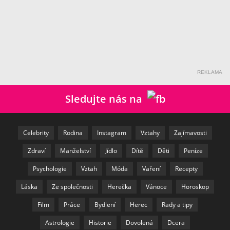
REKLAMA
Sledujte nás na
Celebrity
Rodina
Instagram
Vztahy
Zajímavosti
Zdraví
Manželství
Jídlo
Dítě
Děti
Peníze
Psychologie
Vztah
Móda
Vaření
Recepty
Láska
Ze společnosti
Herečka
Vánoce
Horoskop
Film
Práce
Bydlení
Herec
Rady a tipy
Astrologie
Historie
Dovolená
Dcera