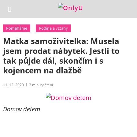
Pomáháme
Rodina a vztahy
Matka samoživitelka: Musela
jsem prodat nábytek. Jestli to
tak půjde dál, skončím i s
kojencem na dlažbě
11. 12. 2020
2
minuty čtení
Domov detem