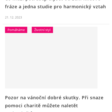
fráze a jedna studie pro harmonický vztah
21. 12. 2023
Pomáháme
Životní styl
Pozor na vánoční dobré skutky. Při snaze
pomoci charitě můžete naletět