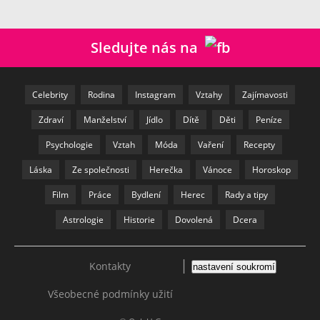
Sledujte nás na
Celebrity
Rodina
Instagram
Vztahy
Zajímavosti
Zdraví
Manželství
Jídlo
Dítě
Děti
Peníze
Psychologie
Vztah
Móda
Vaření
Recepty
Láska
Ze společnosti
Herečka
Vánoce
Horoskop
Film
Práce
Bydlení
Herec
Rady a tipy
Astrologie
Historie
Dovolená
Dcera
|
Kontakty
nastavení soukromí
Všeobecné podmínky užití