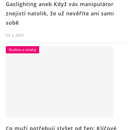
Gaslighting aneb Když vás manipulátor
znejistí natolik, že už nevěříte ani sami
sobě
23. 2. 2024
Rodina a vztahy
Co muži potřebují slyšet od žen: Klíčové