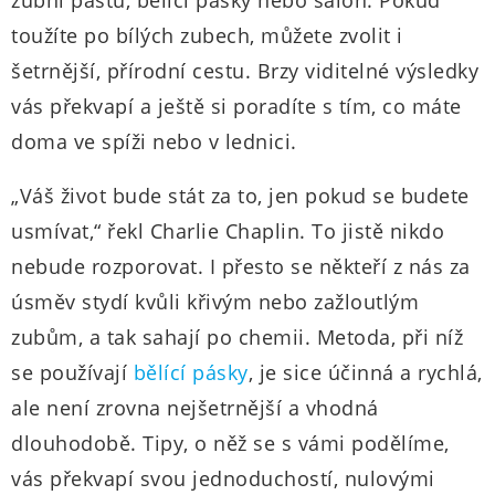
zubní pastu, bělící pásky nebo salón. Pokud
toužíte po bílých zubech, můžete zvolit i
šetrnější, přírodní cestu. Brzy viditelné výsledky
vás překvapí a ještě si poradíte s tím, co máte
doma ve spíži nebo v lednici.
„Váš život bude stát za to, jen pokud se budete
usmívat,“ řekl Charlie Chaplin. To jistě nikdo
nebude rozporovat. I přesto se někteří z nás za
úsměv stydí kvůli křivým nebo zažloutlým
zubům, a tak sahají po chemii. Metoda, při níž
se používají
bělící pásky
, je sice účinná a rychlá,
ale není zrovna nejšetrnější a vhodná
dlouhodobě. Tipy, o něž se s vámi podělíme,
vás překvapí svou jednoduchostí, nulovými