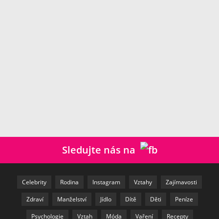
Sledujte nás na
Celebrity
Rodina
Instagram
Vztahy
Zajímavosti
Zdraví
Manželství
Jídlo
Dítě
Děti
Peníze
Psychologie
Vztah
Móda
Vaření
Recepty