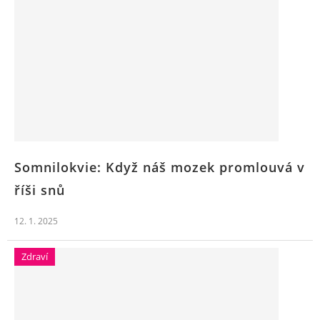
Somnilokvie: Když náš mozek promlouvá v
říši snů
12. 1. 2025
Zdraví