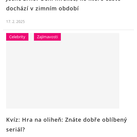
dochází v zimním období
17. 2. 2025
Celebrity
Zajímavosti
Kvíz: Hra na oliheň: Znáte dobře oblíbený
seriál?