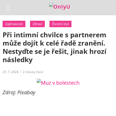
Zajímavosti
Zdraví
Životní styl
Při intimní chvilce s partnerem
může dojít k celé řadě zranění.
Nestyďte se je řešit, jinak hrozí
následky
25. 7. 2024
2
minuty čtení
Zdroj: Pixabay