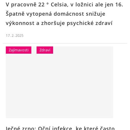
V pracovně 22 ° Celsia, v ložnici ale jen 16.
Špatně vytopená domácnost snižuje
výkonnost a zhoršuje psychické zdraví
17. 2. 2025
Zajímavosti
Zdraví
Ječné zrno: Oční infekce, ke které často