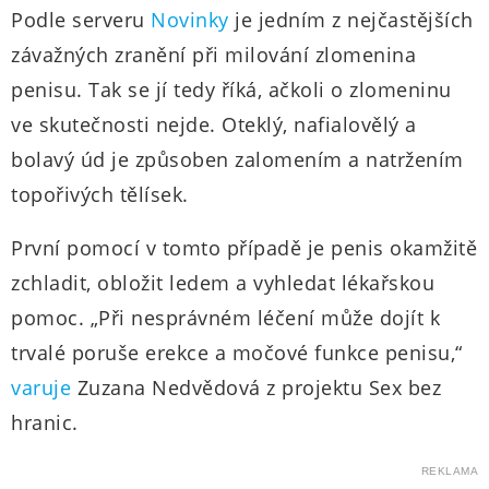
Podle serveru
Novinky
je jedním z nejčastějších
závažných zranění při milování zlomenina
penisu. Tak se jí tedy říká, ačkoli o zlomeninu
ve skutečnosti nejde. Oteklý, nafialovělý a
bolavý úd je způsoben zalomením a natržením
topořivých tělísek.
První pomocí v tomto případě je penis okamžitě
zchladit, obložit ledem a vyhledat lékařskou
pomoc. „Při nesprávném léčení může dojít k
trvalé poruše erekce a močové funkce penisu,“
varuje
Zuzana Nedvědová z projektu Sex bez
hranic.
REKLAMA