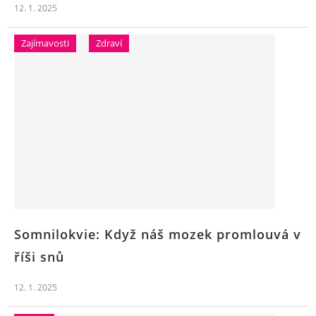
12. 1. 2025
Zajímavosti
Zdraví
Somnilokvie: Když náš mozek promlouvá v
říši snů
12. 1. 2025