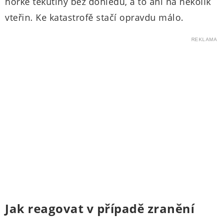
horké tekutiny bez dohledu, a to ani na několik
vteřin. Ke katastrofě stačí opravdu málo.
REKLAMA
Jak reagovat v případě zranění