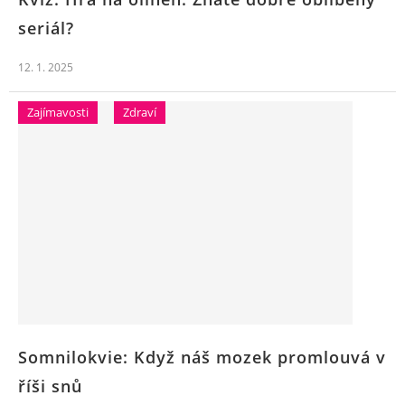
seriál?
12. 1. 2025
Zajímavosti
Zdraví
Somnilokvie: Když náš mozek promlouvá v
říši snů