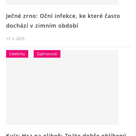
Ječné zrno: Oční infekce, ke které často
dochází v zimním období
17. 2. 2025
Celebrity
Zajímavosti
Kvíz: Hra na oliheň: Znáte dobře oblíbený