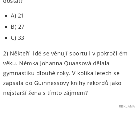
dostat?
A) 21
B) 27
C) 33
2) Někteří lidé se věnují sportu i v pokročilém
věku. Němka Johanna Quaasová dělala
gymnastiku dlouhé roky. V kolika letech se
zapsala do Guinnessovy knihy rekordů jako
nejstarší žena s tímto zájmem?
REKLAMA