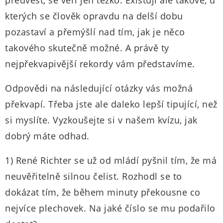
předvést, se věří jen těžko. Existují ale takové, u
kterých se člověk opravdu na delší dobu
pozastaví a přemýšlí nad tím, jak je něco
takového skutečně možné. A právě ty
nejpřekvapivější rekordy vám představíme.
Odpovědi na následující otázky vás možná
překvapí. Třeba jste ale daleko lepší tipující, než
si myslíte. Vyzkoušejte si v našem kvízu, jak
dobrý máte odhad.
1) René Richter se už od mládí pyšnil tím, že má
neuvěřitelně silnou čelist. Rozhodl se to
dokázat tím, že během minuty překousne co
nejvíce plechovek. Na jaké číslo se mu podařilo