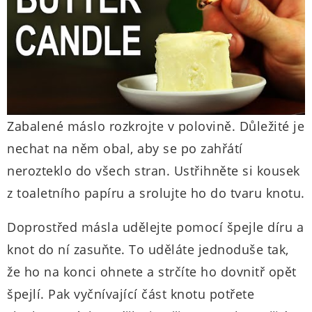
Zabalené máslo rozkrojte v polovině. Důležité je
nechat na něm obal, aby se po zahřátí
nerozteklo do všech stran. Ustřihněte si kousek
z toaletního papíru a srolujte ho do tvaru knotu.
Doprostřed másla udělejte pomocí špejle díru a
knot do ní zasuňte. To uděláte jednoduše tak,
že ho na konci ohnete a strčíte ho dovnitř opět
špejlí. Pak vyčnívající část knotu potřete