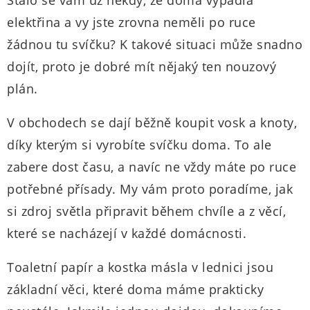
Stalo se vám už někdy, že doma vypadla
elektřina a vy jste zrovna neměli po ruce
žádnou tu svíčku? K takové situaci může snadno
dojít, proto je dobré mít nějaký ten nouzový
plán.
V obchodech se dají běžně koupit vosk a knoty,
díky kterým si vyrobíte svíčku doma. To ale
zabere dost času, a navíc ne vždy máte po ruce
potřebné přísady. My vám proto poradíme, jak
si zdroj světla připravit během chvíle a z věcí,
které se nacházejí v každé domácnosti.
Toaletní papír a kostka másla v lednici jsou
základní věci, které doma máme prakticky