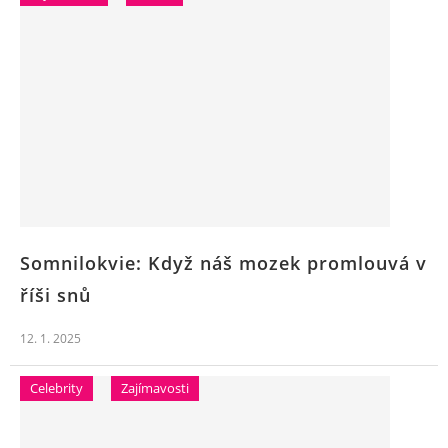
Somnilokvie: Když náš mozek promlouvá v
říši snů
12. 1. 2025
Celebrity
Zajímavosti