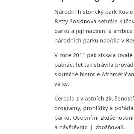
Národní historický park Rosie
Betty Soskinová sehrála klíčo
parku a její nadšení a ambice 
národních parků nabídla v Ros
V roce 2011 pak získala trval
patnáct let tak strávila prov
skutečné historie Afromeriča
války.
Čerpala z vlastních zkušeností
programy, prohlídky a pořáda
parku. Osobními zkušenostmi 
a návštěvníci ji zbožňovali.