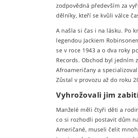
zodpovědná především za vyři
dělníky, kteří se kvůli válce ča
A našla si čas i na lásku. Po
legendou Jackiem Robinsonem
se v roce 1943 a o dva roky poz
Records. Obchod byl jedním 
Afroameričany a specializova
Zůstal v provozu až do roku 2
Vyhrožovali jim zabi
Manželé měli čtyři děti a rod
co si rozhodli postavit dům na
Američané, museli čelit mnoha