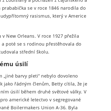
i z Louisiany a pocházeli z cajunského a
a prababička se v roce 1846 narodila do
všudypřítomný rasismus, který v Americe
u v New Orleans. V roce 1927 přežila
 a poté se s rodinou přestěhovala do
tudovala střední školu.
ému úsilí
m „jiné barvy pleti“ nebylo dovoleno
 jako řádným členům, Betty cítila, že je
ilním úsilí během druhé světové války. V
 pro americké letectvo v segregované
ané Boilermakers Union A-36. Byla