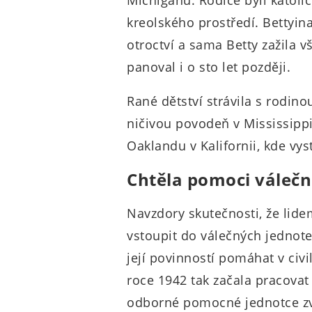
Michiganu. Rodiče byli katolíc
kreolského prostředí. Bettyin
otroctví a sama Betty zažila 
panoval i o sto let později.
Rané dětství strávila s rodino
ničivou povodeň v Mississippi
Oaklandu v Kalifornii, kde vys
Chtěla pomoci válečn
Navzdory skutečnosti, že lide
vstoupit do válečných jednotek
její povinností pomáhat v civ
roce 1942 tak začala pracovat
odborné pomocné jednotce zv