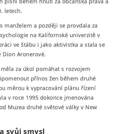
ch písní během hnutí za občanská práva a
. letech.
 s manželem a později se provdala za
sychologie na Kalifornské univerzitě v
áci ve štábu i jako aktivistka a stala se
ě Dion Aronerové.
měla za úkol pomáhat s rozvojem
připomenout přínos žen během druhé
ou měrou k vypracování plánu řízení
byla v roce 1995 dokonce jmenována
 od Muzea druhé světové války v New
a svůj smysl