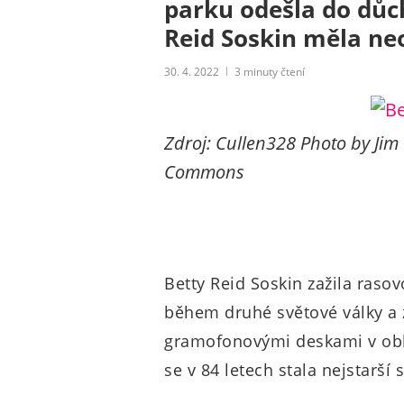
parku odešla do důch
Reid Soskin měla ne
30. 4. 2022
3
minuty čtení
Zdroj: Cullen328 Photo by Jim
Commons
Betty Reid Soskin zažila rasov
během druhé světové války a 
gramofonovými deskami v obla
se v 84 letech stala nejstarší