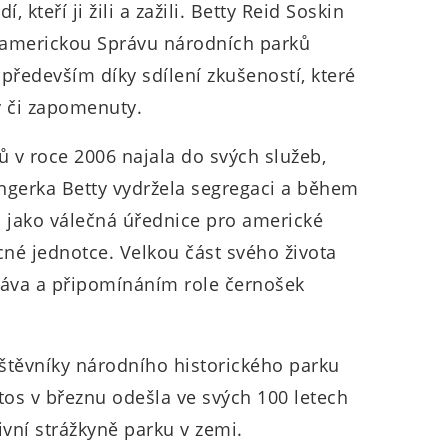
, kteří ji žili a zažili. Betty Reid Soskin
o americkou Správu národních parků
především díky sdílení zkušeností, které
y či zapomenuty.
ů v roce 2006 najala do svých služeb,
angerka Betty vydržela segregaci a během
a jako válečná úřednice pro americké
né jednotce. Velkou část svého života
ráva a připomínáním role černošek
vštěvníky národního historického parku
etos v březnu odešla ve svých 100 letech
ivní strážkyně parku v zemi.