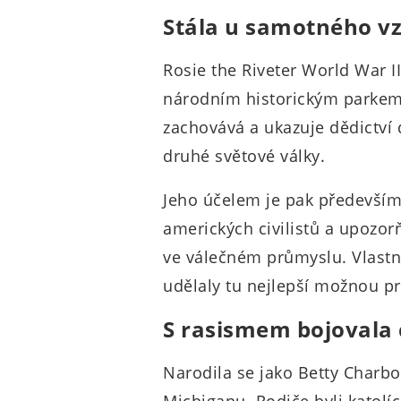
Stála u samotného v
Rosie the Riveter World War I
národním historickým parkem 
zachovává a ukazuje dědictví
druhé světové války.
Jeho účelem je pak především 
amerických civilistů a upozor
ve válečném průmyslu. Vlastní
udělaly tu nejlepší možnou p
S rasismem bojovala c
Narodila se jako Betty Charbon