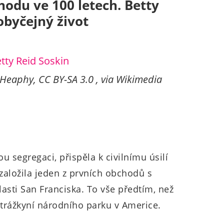
odu ve 100 letech. Betty
obyčejný život
 Heaphy, CC BY-SA 3.0
, via Wikimedia
ou segregaci, přispěla k civilnímu úsilí
založila jeden z prvních obchodů s
sti San Franciska. To vše předtím, než
 strážkyní národního parku v Americe.