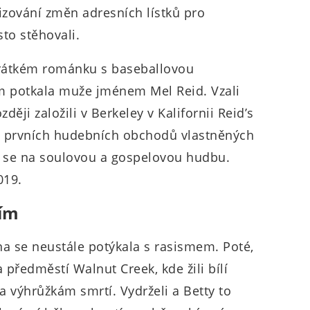
zování změn adresních lístků pro
sto stěhovali.
 krátkém románku s baseballovou
 potkala muže jménem Mel Reid. Vzali
ději založili v Berkeley v Kalifornii Reid’s
z prvních hudebních obchodů vlastněných
l se na soulovou a gospelovou hudbu.
019.
tím
ina se neustále potýkala s rasismem. Poté,
 předměstí Walnut Creek, kde žili bílí
 výhrůžkám smrtí. Vydrželi a Betty to