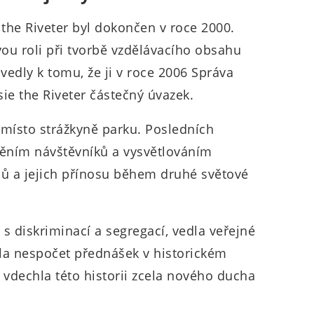
 the Riveter byl dokončen v roce 2000.
vou roli při tvorbě vzdělávacího obsahu
vedly k tomu, že ji v roce 2006 Správa
ie the Riveter částečný úvazek.
é místo strážkyně parku. Posledních
áděním návštěvníků a vysvětlováním
nů a jejich přínosu během druhé světové
 s diskriminací a segregací, vedla veřejné
la nespočet přednášek v historickém
vdechla této historii zcela nového ducha