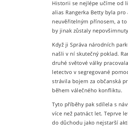
Historii se nejlépe učíme od lidí
alias Rangerka Betty byla pr
neuvěřitelným přínosem, a to 
by jinak zůstaly nepovšimnut
Když ji Správa národních park
našli v ní skutečný poklad. R
druhé světové války pracoval
letectvo v segregované pomoc
strávila bojem za občanská p
během válečného konfliktu.
Tyto příběhy pak sdílela s ná
více než patnáct let. Teprve l
do důchodu jako nejstarší akt