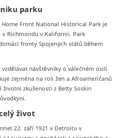
zniku parku
I Home Front National Historical Park je
v Richmondu v Kalifornii. Park
 domácí fronty Spojených států během
vzdělávat návštěvníky o válečném úsilí
ňuje zejména na roli žen a Afroameričanů
 životní zkušenosti z Betty Soskin
růvodkyni.
elý život
net 22. září 1921 v Detroitu v