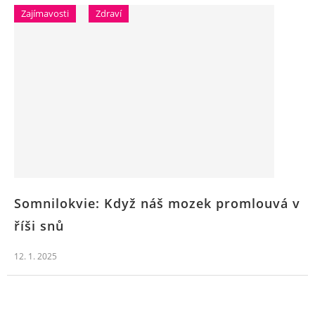
Zajímavosti
Zdraví
Somnilokvie: Když náš mozek promlouvá v
říši snů
12. 1. 2025