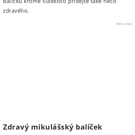
balíčku kromě sladkostí přidejte také něco
zdravého.
REKLAMA
Zdravý mikulášský balíček