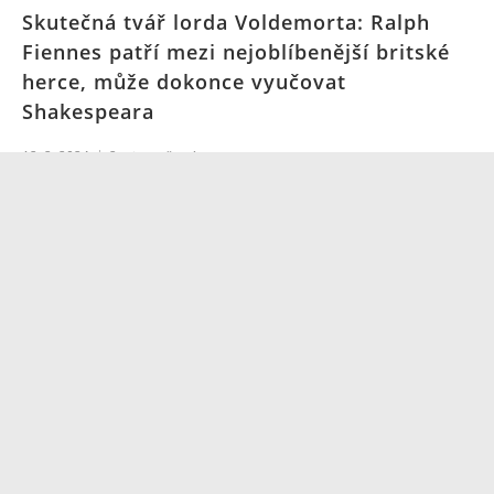
Skutečná tvář lorda Voldemorta: Ralph
Fiennes patří mezi nejoblíbenější britské
herce, může dokonce vyučovat
Shakespeara
12. 2. 2024
2
minuty čtení
NAČÍST VÍCE ČLÁNKŮ