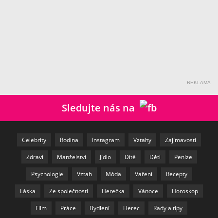
REKLAMA
Sledujte nás na
Celebrity
Rodina
Instagram
Vztahy
Zajímavosti
Zdraví
Manželství
Jídlo
Dítě
Děti
Peníze
Psychologie
Vztah
Móda
Vaření
Recepty
Láska
Ze společnosti
Herečka
Vánoce
Horoskop
Film
Práce
Bydlení
Herec
Rady a tipy