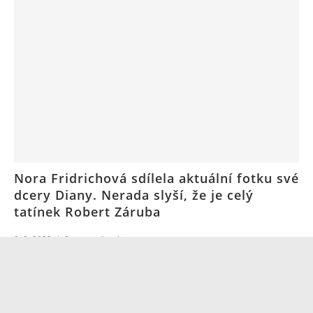
Nora Fridrichová sdílela aktuální fotku své
dcery Diany. Nerada slyší, že je celý
tatínek Robert Záruba
9. 9. 2022
2
minuty čtení
NAČÍST VÍCE ČLÁNKŮ