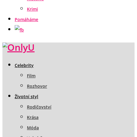
Krimi
Pomáháme
Celebrity
Film
Rozhovor
Životní styl
Rodičovství
Krása
Móda