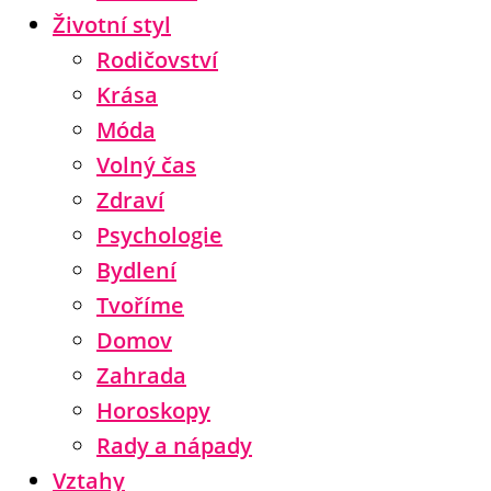
Životní styl
Rodičovství
Krása
Móda
Volný čas
Zdraví
Psychologie
Bydlení
Tvoříme
Domov
Zahrada
Horoskopy
Rady a nápady
Vztahy