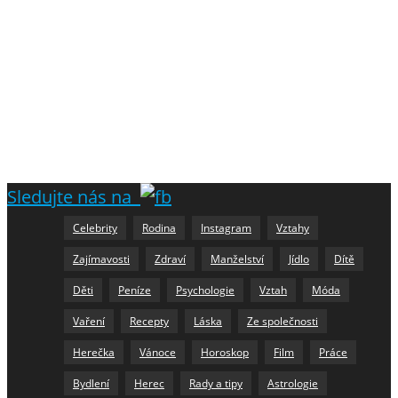
Sledujte nás na
Celebrity
Rodina
Instagram
Vztahy
Zajímavosti
Zdraví
Manželství
Jídlo
Dítě
Děti
Peníze
Psychologie
Vztah
Móda
Vaření
Recepty
Láska
Ze společnosti
Herečka
Vánoce
Horoskop
Film
Práce
Bydlení
Herec
Rady a tipy
Astrologie