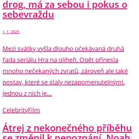
drog, má za sebou i pokus o
sebevraždu
1. 1. 2025
Mezi svátky vyšla dlouho očekávaná druhá
řada seriálu Hra na oliheň. Opět přinesla
mnoho nečekaných zvratů, zároveň ale také
postav, které se staly nezapomenutelnými.
Jednou z nich je…
Celebrity
Film
Átrej z nekonečného příběhu
se změnil k nepoznání. Noah