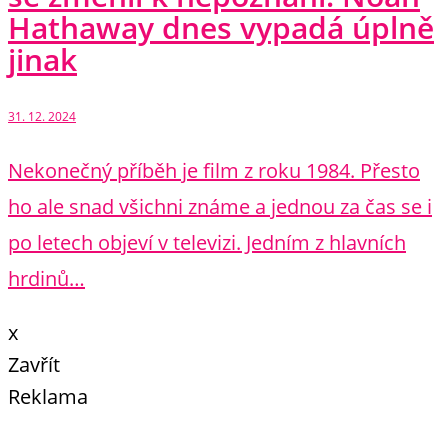
Hathaway dnes vypadá úplně
jinak
31. 12. 2024
Nekonečný příběh je film z roku 1984. Přesto
ho ale snad všichni známe a jednou za čas se i
po letech objeví v televizi. Jedním z hlavních
hrdinů…
x
Zavřít
Reklama