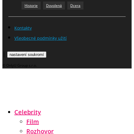
Historie
Dovolená
Dcera
Kontakty
Všeobecné podmínky užití
|
nastavení soukromí
© OnlyU Group s.r.o.
Celebrity
Film
Rozhovor