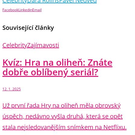
Celebrity
Dara Rolins
Pavel Nedvěd
Facebook
Linkedin
Email
Související články
Celebrity
Zajímavosti
Kvíz: Hra na oliheň: Znáte
dobře oblíbený seriál?
12. 1. 2025
Už první řada Hry na oliheň měla obrovský
úspěch, nedávno vyšla druhá, která se opět
stala nejsledovanějším snímkem na Netflixu.