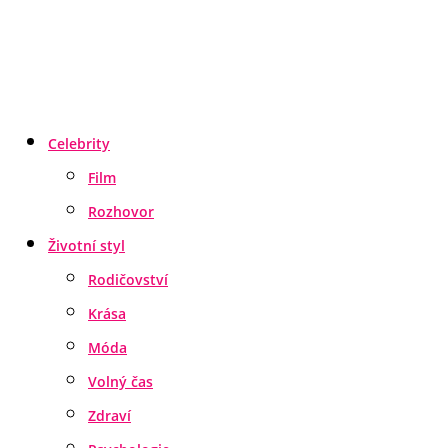
Celebrity
Film
Rozhovor
Životní styl
Rodičovství
Krása
Móda
Volný čas
Zdraví