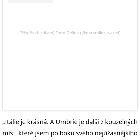
Příspěvek sdílený Dara Rolins (@dararolins_vermi)
„Itálie je krásná. A Umbrie je další z kouzelných
míst, které jsem po boku svého nejúžasnějšího