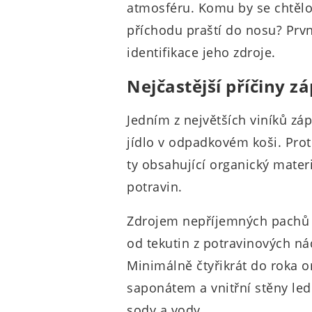
atmosféru. Komu by se chtělo 
příchodu praští do nosu? Prv
identifikace jeho zdroje.
Nejčastější příčiny 
Jedním z největších viníků z
jídlo v odpadkovém koši. Pro
ty obsahující organický materi
potravin.
Zdrojem nepříjemných pachů 
od tekutin z potravinových ná
Minimálně čtyřikrát do roka 
saponátem a vnitřní stěny led
sody a vody.