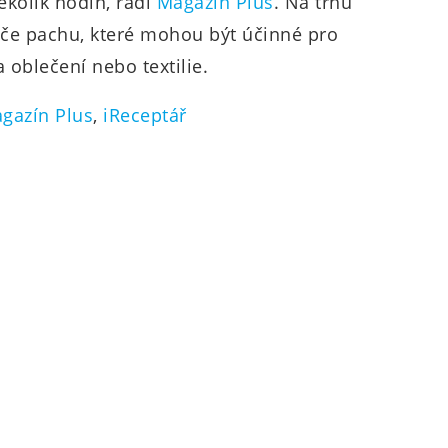
ěkolik hodin, radí
Magazín Plus
. Na trhu
ače pachu, které mohou být účinné pro
 oblečení nebo textilie.
gazín Plus
,
iReceptář