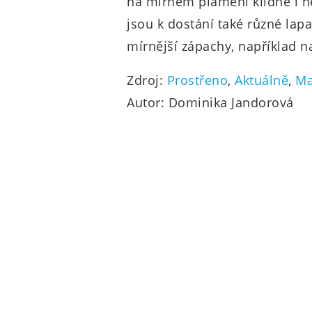
na mírném plameni klidně i n
jsou k dostání také různé lap
mírnější zápachy, například na
Zdroj:
Prostřeno
,
Aktuálně
,
Ma
Autor: Dominika Jandorová