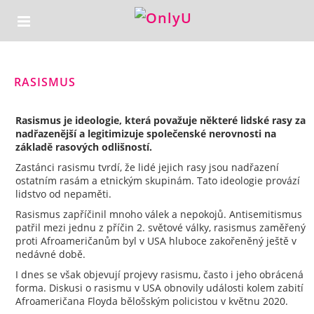
RASISMUS
Rasismus je ideologie, která považuje některé lidské rasy za
nadřazenější a legitimizuje společenské nerovnosti na
základě rasových odlišností.
Zastánci rasismu tvrdí, že lidé jejich rasy jsou nadřazení
ostatním rasám a etnickým skupinám. Tato ideologie provází
lidstvo od nepaměti.
Rasismus zapříčinil mnoho válek a nepokojů. Antisemitismus
patřil mezi jednu z příčin 2. světové války, rasismus zaměřený
proti Afroameričanům byl v USA hluboce zakořeněný ještě v
nedávné době.
I dnes se však objevují projevy rasismu, často i jeho obrácená
forma. Diskusi o rasismu v USA obnovily události kolem zabití
Afroameričana Floyda bělošským policistou v květnu 2020.