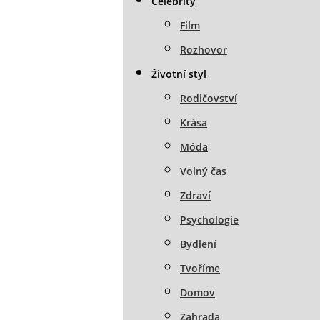
Celebrity
Film
Rozhovor
Životní styl
Rodičovství
Krása
Móda
Volný čas
Zdraví
Psychologie
Bydlení
Tvoříme
Domov
Zahrada