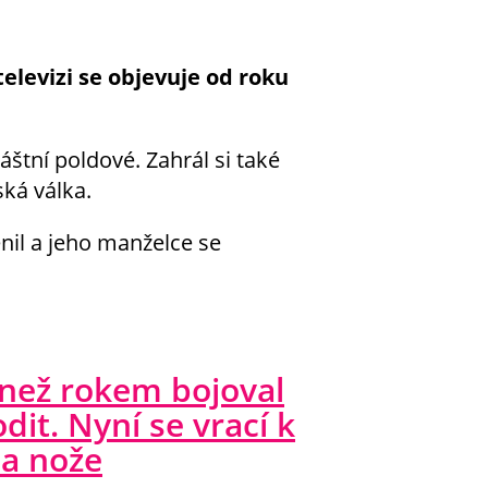
elevizi se objevuje od roku
áštní poldové. Zahrál si také
ká válka.
enil a jeho manželce se
 než rokem bojoval
odit. Nyní se vrací k
Na nože