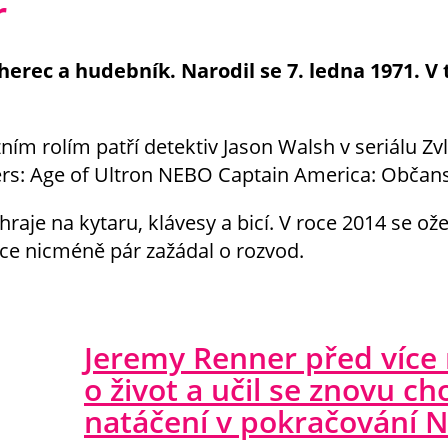
r
erec a hudebník. Narodil se 7. ledna 1971. V t
ním rolím patří detektiv Jason Walsh v seriálu Zvl
rs: Age of Ultron NEBO Captain America: Občans
 hraje na kytaru, klávesy a bicí. V roce 2014 se ož
ce nicméně pár zažádal o rozvod.
Jeremy Renner před více
o život a učil se znovu ch
natáčení v pokračování 