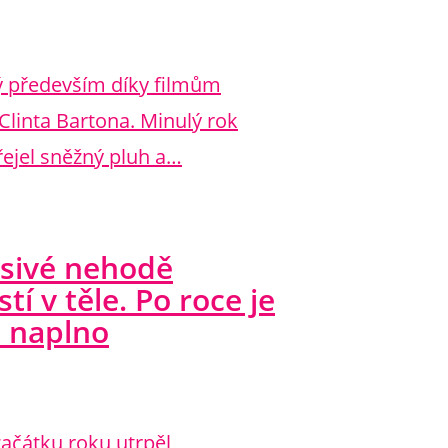
 především díky filmům
Clinta Bartona. Minulý rok
řejel sněžný pluh a…
sivé nehodě
í v těle. Po roce je
vá naplno
ačátku roku utrpěl