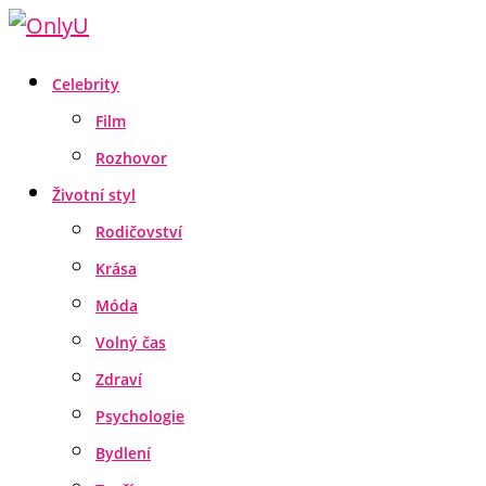
Celebrity
Film
Rozhovor
Životní styl
Rodičovství
Krása
Móda
Volný čas
Zdraví
Psychologie
Bydlení