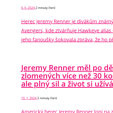
6. 6. 2024
2
minuty čtení
Herec Jeremy Renner je divákům známý
Avengers, kde ztvárňuje Hawkeye alias 
jeho fanoušky šokovala zpráva, že ho p
Jeremy Renner měl po dě
zlomených více než 30 kost
ale plný sil a život si uží
10. 1. 2024
2
minuty čtení
Americký herec Jeremy Renner loni na z