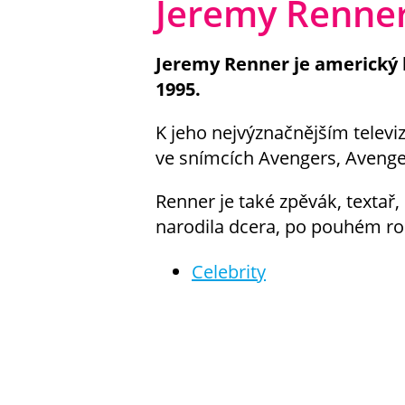
Jeremy Renne
Jeremy Renner je americký h
1995.
K jeho nejvýznačnějším televiz
ve snímcích Avengers, Avenge
Renner je také zpěvák, textař,
narodila dcera, po pouhém ro
Celebrity