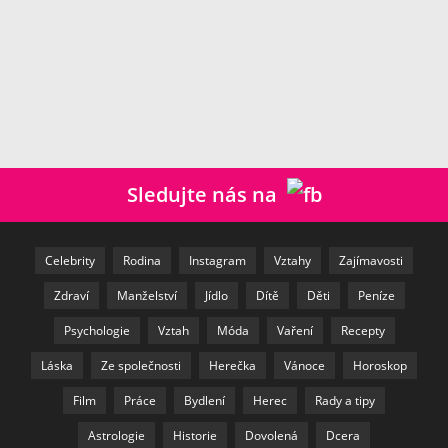
Sledujte nás na
Celebrity
Rodina
Instagram
Vztahy
Zajímavosti
Zdraví
Manželství
Jídlo
Dítě
Děti
Peníze
Psychologie
Vztah
Móda
Vaření
Recepty
Láska
Ze společnosti
Herečka
Vánoce
Horoskop
Film
Práce
Bydlení
Herec
Rady a tipy
Astrologie
Historie
Dovolená
Dcera