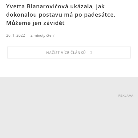
Yvetta Blanarovičová ukázala, jak
dokonalou postavu má po padesátce.
Můžeme jen závidět
26. 1. 2022
2
minuty čtení
NAČÍST VÍCE ČLÁNKŮ
REKLAMA