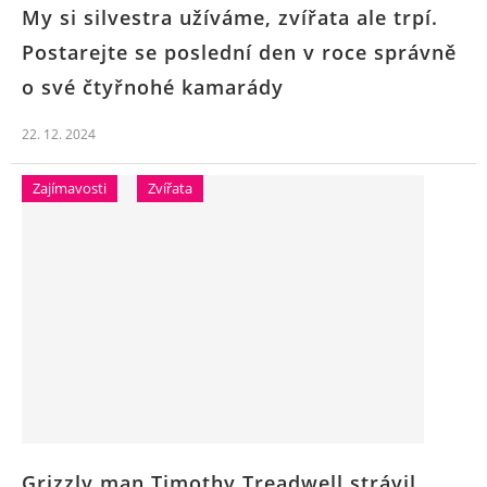
My si silvestra užíváme, zvířata ale trpí.
Postarejte se poslední den v roce správně
o své čtyřnohé kamarády
22. 12. 2024
Zajímavosti
Zvířata
Grizzly man Timothy Treadwell strávil