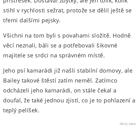
přístřešek. Dostával zbytky, ale jen tolik, kolik
stihl v rychlosti sežrat, protože se dělil ještě se
třemi dalšími pejsky.
Všichni na tom byli s povahami složitě. Hodně
věcí neznali, báli se a potřebovali šikovné
majitele se srdci na správném místě.
Jeho psí kamarádi již našli stabilní domovy, ale
Bailey takové štěstí zatím neměl. Zatímco
odcházeli jeho kamarádi, on stále čekal a
doufal, že také jednou zjistí, co je to pohlazení a
teplý pelíšek.
REKLAMA