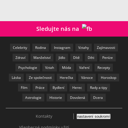
Sledujte nás na
Celebrity
Rodina
Instagram
Vztahy
Zajímavosti
Zdraví
Manželství
Jídlo
Dítě
Děti
Peníze
Psychologie
Vztah
Móda
Vaření
Recepty
Láska
Ze společnosti
Herečka
Vánoce
Horoskop
Film
Práce
Bydlení
Herec
Rady a tipy
Astrologie
Historie
Dovolená
Dcera
|
Kontakty
nastavení soukromí
Všeobecné podmínky užití