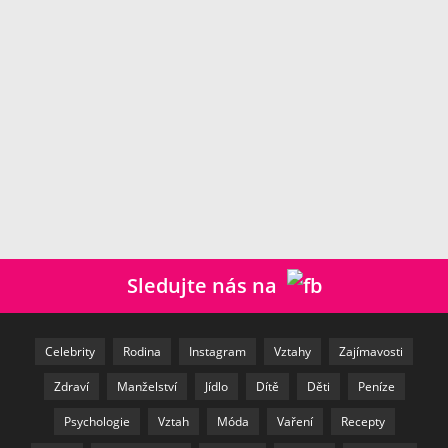
Sledujte nás na
Celebrity
Rodina
Instagram
Vztahy
Zajímavosti
Zdraví
Manželství
Jídlo
Dítě
Děti
Peníze
Psychologie
Vztah
Móda
Vaření
Recepty