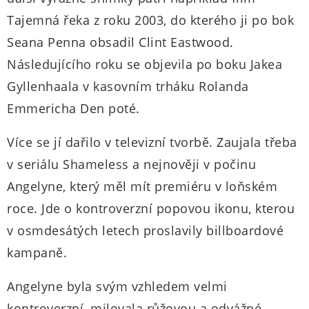
Tajemná řeka z roku 2003, do kterého ji po bok
Seana Penna obsadil Clint Eastwood.
Následujícího roku se objevila po boku Jakea
Gyllenhaala v kasovním trháku Rolanda
Emmericha Den poté.
Více se jí dařilo v televizní tvorbě. Zaujala třeba
v seriálu Shameless a nejnověji v počinu
Angelyne, který měl mít premiéru v loňském
roce. Jde o kontroverzní popovou ikonu, kterou
v osmdesátých letech proslavily billboardové
kampaně.
Angelyne byla svým vzhledem velmi
kontroverzní, milovala růžovou a odvážné,