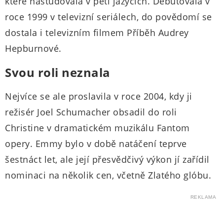
které nastudovala v pěti jazycích. Debutovala v
roce 1999 v televizní seriálech, do povědomí se
dostala i televizním filmem Příběh Audrey
Hepburnové.
Svou roli neznala
Nejvíce se ale proslavila v roce 2004, kdy ji
režisér Joel Schumacher obsadil do roli
Christine v dramatickém muzikálu Fantom
opery. Emmy bylo v době natáčení teprve
šestnáct let, ale její přesvědčivý výkon jí zařídil
nominaci na několik cen, včetně Zlatého glóbu.
REKLAMA