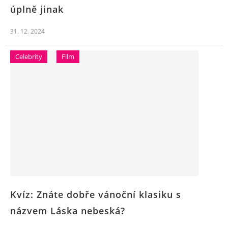
úplně jinak
31. 12. 2024
Celebrity
Film
Kvíz: Znáte dobře vánoční klasiku s
názvem Láska nebeská?