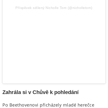
Příspěvek sdílený Nicholle Tom (@nicholletom)
Zahrála si v Chůvě k pohledání
Po Beethovenovi přicházely mladé herečce