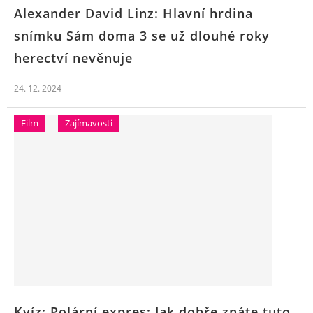
Alexander David Linz: Hlavní hrdina
snímku Sám doma 3 se už dlouhé roky
herectví nevěnuje
24. 12. 2024
Film
Zajímavosti
Kvíz: Polární expres: Jak dobře znáte tuto