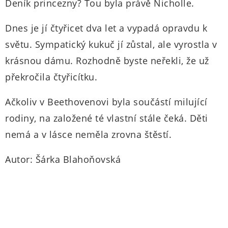
Deník princezny? Tou byla právě Nicholle.
Dnes je jí čtyřicet dva let a vypadá opravdu k
světu. Sympatický kukuč jí zůstal, ale vyrostla v
krásnou dámu. Rozhodně byste neřekli, že už
překročila čtyřicítku.
Ačkoliv v Beethovenovi byla součástí milující
rodiny, na založené té vlastní stále čeká. Děti
nemá a v lásce neměla zrovna štěstí.
Autor: Šárka Blahoňovská