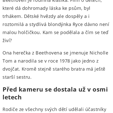
Beethoven je rodinná klasika. Film o dětech,
které dá dohromady láska ke psům, byl
trhákem. Dětské hvězdy ale dospěly a i
roztomilá a stydlivá blondýnka Ryce dávno není
malou holčičkou. Kam se podělala a čím se teď
živí?
Ona herečka z Beethovena se jmenuje Nicholle
Tom a narodila se v roce 1978 jako jedno z
dvojčat. Kromě stejně starého bratra má ještě
starší sestru.
Před kameru se dostala už v osmi
letech
Rodiče ze všechny svých dětí udělali účastníky