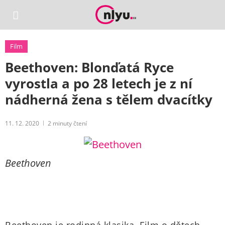
Film
Beethoven: Blonďatá Ryce
vyrostla a po 28 letech je z ní
nádherná žena s tělem dvacítky
11. 12. 2020
2
minuty čtení
Beethoven