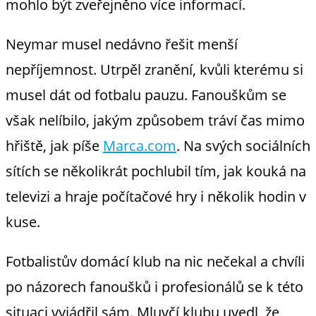
mohlo být zveřejněno více informací.
Neymar musel nedávno řešit menší
nepříjemnost. Utrpěl zranění, kvůli kterému si
musel dát od fotbalu pauzu. Fanouškům se
však nelíbilo, jakým způsobem tráví čas mimo
hřiště, jak píše
Marca.com
. Na svých sociálních
sítích se několikrát pochlubil tím, jak kouká na
televizi a hraje počítačové hry i několik hodin v
kuse.
Fotbalistův domácí klub na nic nečekal a chvíli
po názorech fanoušků i profesionálů se k této
situaci vyjádřil sám. Mluvčí klubu uvedl, že