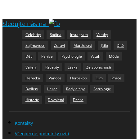
Sledujte nás na
Celebrity
Rodina
Instagram
Vztahy
Zajímavosti
Zdraví
Manželství
Jídlo
Dítě
Děti
Peníze
Psychologie
Vztah
Móda
Vaření
Recepty
Láska
Ze společnosti
Herečka
Vánoce
Horoskop
Film
Práce
Bydlení
Herec
Rady a tipy
Astrologie
Historie
Dovolená
Dcera
Kontakty
Všeobecné podmínky užití