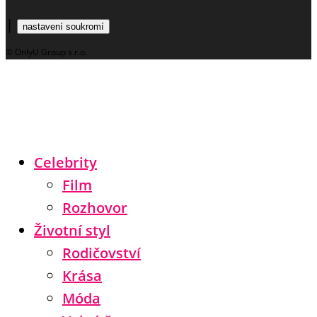
|
nastavení soukromí
© OnlyU Group s.r.o.
Celebrity
Film
Rozhovor
Životní styl
Rodičovství
Krása
Móda