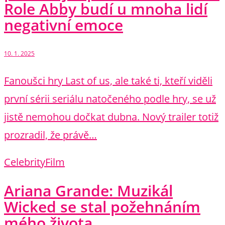
Role Abby budí u mnoha lidí
negativní emoce
10. 1. 2025
Fanoušci hry Last of us, ale také ti, kteří viděli
první sérii seriálu natočeného podle hry, se už
jistě nemohou dočkat dubna. Nový trailer totiž
prozradil, že právě…
Celebrity
Film
Ariana Grande: Muzikál
Wicked se stal požehnáním
mého života