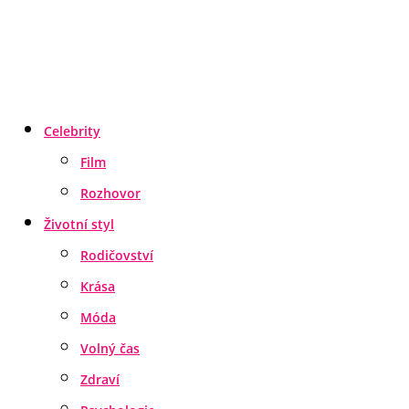
Celebrity
Film
Rozhovor
Životní styl
Rodičovství
Krása
Móda
Volný čas
Zdraví