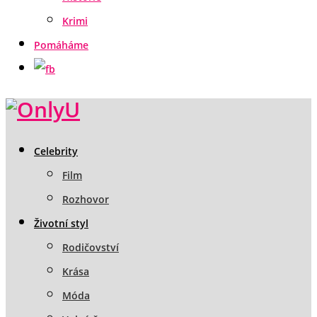
Krimi
Pomáháme
Celebrity
Film
Rozhovor
Životní styl
Rodičovství
Krása
Móda