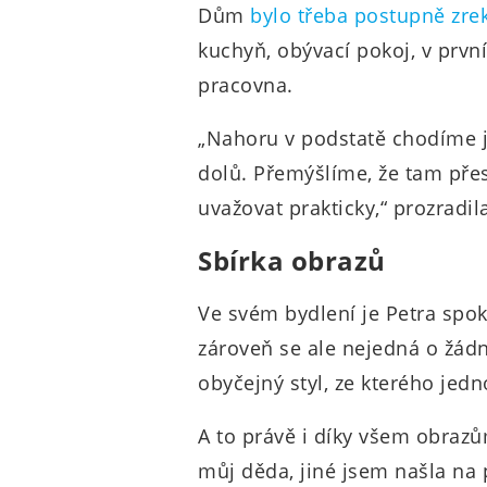
Dům
bylo třeba postupně zre
kuchyň, obývací pokoj, v prvn
pracovna.
„Nahoru v podstatě chodíme j
dolů. Přemýšlíme, že tam přes
uvažovat prakticky,“ prozradi
Sbírka obrazů
Ve svém bydlení je Petra spo
zároveň se ale nejedná o žádn
obyčejný styl, ze kterého je
A to právě i díky všem obrazů
můj děda, jiné jsem našla na 