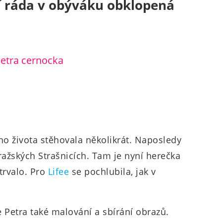
í ráda v obýváku obklopená
o života stěhovala několikrát. Naposledy
ažských Strašnicích. Tam je nyní herečka
atrvalo. Pro
Lifee
se pochlubila, jak v
 Petra také malování a sbírání obrazů.