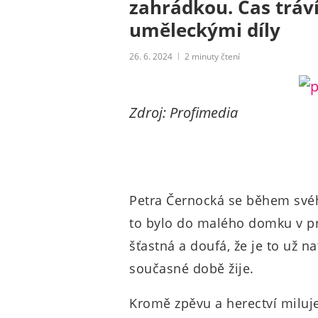
zahrádkou. Čas tráv
uměleckými díly
26. 6. 2024
2
minuty čtení
Zdroj: Profimedia
Petra Černocká se během svéh
to bylo do malého domku v pr
šťastná a doufá, že je to už n
současné době žije.
Kromě zpěvu a herectví miluje