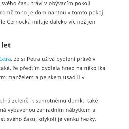
u svého času tráví v obývacím pokoji
Kromě toho je dominantou v tomto pokoji
le Černocká miluje daleko víc než jen
let
Extra
, že si Petra užívá bydlení právě v
také, že předtím bydlela hned na několika
vým manželem a pejskem usadili v
 je plná zeleně, k samotnému domku také
u má vybavenou zahradním nábytkem a
st svého času, kdykoli je venku hezky.