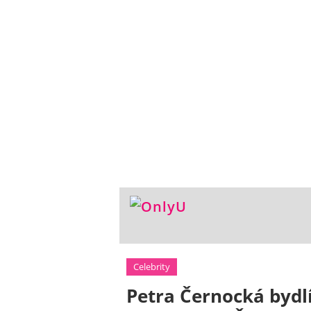
Celebrity
Petra Černocká bydl