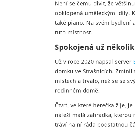
Není se čemu divit, že většin
obklopená uměleckými díly. 
také piano. Na svém bydlení a
tuto místnost.
Spokojená už několik 
Už v roce 2020 napsal server
domku ve Strašnicích. Zmínil 
místech a trvalo, než se se s
rodinném domě.
Čtvrť, ve které herečka žije,
náleží malá zahrádka, ktero
tráví na ní ráda podstatnou čá