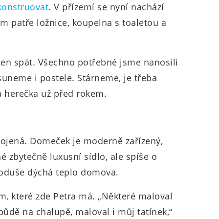
konstruovat
. V přízemí se nyní nachází
ím patře ložnice, koupelna s toaletou a
en spát. Všechno potřebné jsme nanosili
uneme i postele. Stárneme, je třeba
la herečka už před rokem.
kojená. Domeček je moderně zařízený,
é zbytečně luxusní sídlo, ale spíše o
dnoduše dýchá teplo domova.
m, které zde Petra má. „Některé maloval
půdě na chalupě, maloval i můj tatínek,“