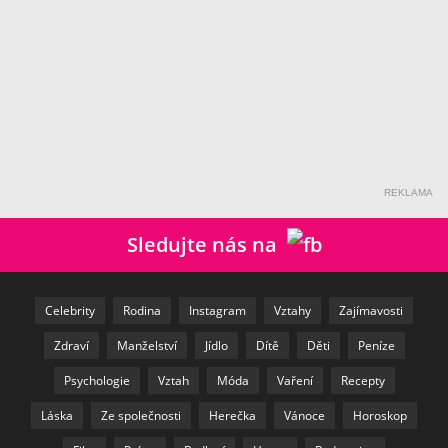
REKLAMA
Sledujte nás na
Celebrity
Rodina
Instagram
Vztahy
Zajímavosti
Zdraví
Manželství
Jídlo
Dítě
Děti
Peníze
Psychologie
Vztah
Móda
Vaření
Recepty
Láska
Ze společnosti
Herečka
Vánoce
Horoskop