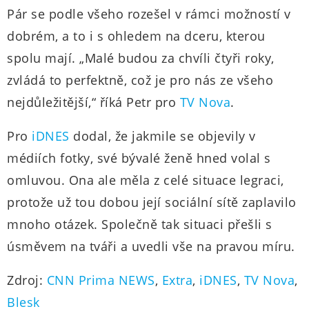
Pár se podle všeho rozešel v rámci možností v
dobrém, a to i s ohledem na dceru, kterou
spolu mají. „Malé budou za chvíli čtyři roky,
zvládá to perfektně, což je pro nás ze všeho
nejdůležitější,“ říká Petr pro
TV Nova
.
Pro
iDNES
dodal, že jakmile se objevily v
médiích fotky, své bývalé ženě hned volal s
omluvou. Ona ale měla z celé situace legraci,
protože už tou dobou její sociální sítě zaplavilo
mnoho otázek. Společně tak situaci přešli s
úsměvem na tváři a uvedli vše na pravou míru.
Zdroj:
CNN Prima NEWS
,
Extra
,
iDNES
,
TV Nova
,
Blesk