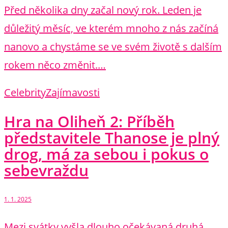
Před několika dny začal nový rok. Leden je
důležitý měsíc, ve kterém mnoho z nás začíná
nanovo a chystáme se ve svém životě s dalším
rokem něco změnit.…
Celebrity
Zajímavosti
Hra na Oliheň 2: Příběh
představitele Thanose je plný
drog, má za sebou i pokus o
sebevraždu
1. 1. 2025
Mezi svátky vyšla dlouho očekávaná druhá