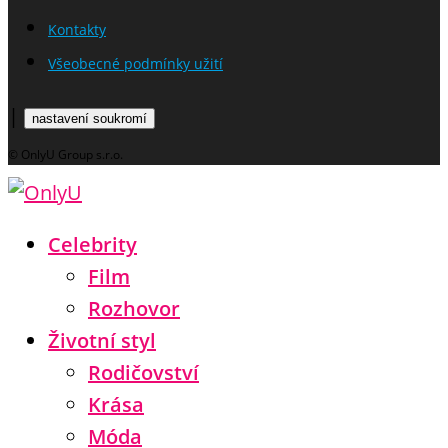
Kontakty
Všeobecné podmínky užití
|
nastavení soukromí
© OnlyU Group s.r.o.
Celebrity
Film
Rozhovor
Životní styl
Rodičovství
Krása
Móda