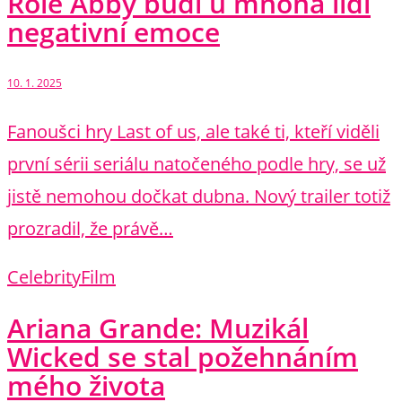
Role Abby budí u mnoha lidí
negativní emoce
10. 1. 2025
Fanoušci hry Last of us, ale také ti, kteří viděli
první sérii seriálu natočeného podle hry, se už
jistě nemohou dočkat dubna. Nový trailer totiž
prozradil, že právě…
Celebrity
Film
Ariana Grande: Muzikál
Wicked se stal požehnáním
mého života