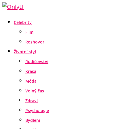
Celebrity
Film
Rozhovor
Životní styl
Rodičovství
Krása
Móda
Volný čas
Zdraví
Psychologie
Bydlení