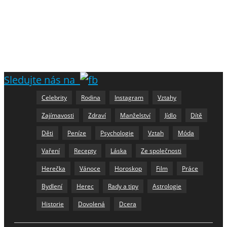
Sledujte nás na
Celebrity
Rodina
Instagram
Vztahy
Zajímavosti
Zdraví
Manželství
Jídlo
Dítě
Děti
Peníze
Psychologie
Vztah
Móda
Vaření
Recepty
Láska
Ze společnosti
Herečka
Vánoce
Horoskop
Film
Práce
Bydlení
Herec
Rady a tipy
Astrologie
Historie
Dovolená
Dcera