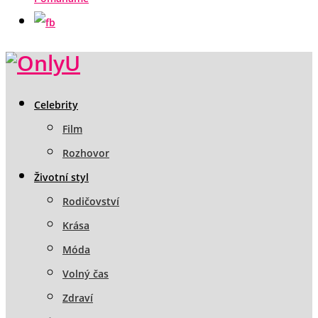
Celebrity
Film
Rozhovor
Životní styl
Rodičovství
Krása
Móda
Volný čas
Zdraví