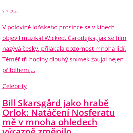
9. 1. 2025
V polovině loňského prosince se v kinech
objevil muzikál Wicked. Čarodějka, jak se film
nazývá česky, přilákala pozornost mnoha lidí.
Téměř tři hodiny dlouhý snímek zaujal nejen
příběhem,…
Celebrity
Bill Skarsgård jako hrabě
Orlok: Natáčení Nosferatu
mě v mnoha ohledech
výrazně změnilo