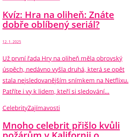
Kvíz: Hra na oliheň: Znáte
dobře oblíbený seriál?
12. 1. 2025
Už první řada Hry na oliheň měla obrovský
úspěch, nedávno vyšla druhá, která se opět
stala nejsledovanějším snímkem na Netflixu.
Patříte i vy k lidem, kteří si sledování…
Celebrity
Zajímavosti
Mnoho celebrit přišlo kvůli
požárům v Kalifornii o