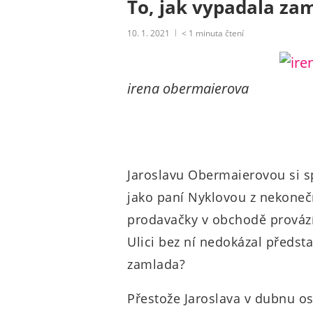
To, jak vypadala za
10. 1. 2021
< 1
minuta čtení
irena obermaierova
Jaroslavu Obermaierovou si s
jako paní Nyklovou z nekonečn
prodavačky v obchodě provází 
Ulici bez ní nedokázal předsta
zamlada?
Přestože Jaroslava v dubnu os