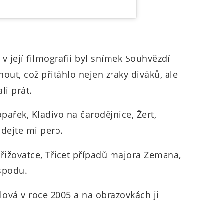
 její filmografii byl snímek Souhvězdí
out, což přitáhlo nejen zraky diváků, ale
ali prát.
pařek, Kladivo na čarodějnice, Žert,
dejte mi pero.
řižovatce, Třicet případů majora Zemana,
spodu.
klová v roce 2005 a na obrazovkách ji