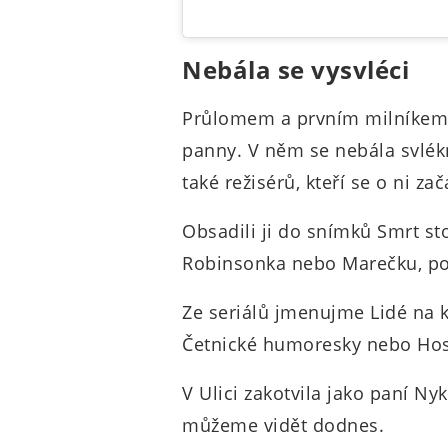
Nebála se vysvléci
Průlomem a prvním milníkem v
panny. V něm se nebála svlékn
také režisérů, kteří se o ni zač
Obsadili ji do snímků Smrt sto
Robinsonka nebo Marečku, po
Ze seriálů jmenujme Lidé na k
Četnické humoresky nebo Ho
V Ulici zakotvila jako paní Ny
můžeme vidět dodnes.