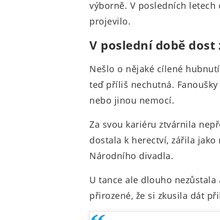
výborně. V posledních letech 
projevilo.
V poslední době dost
Nešlo o nějaké cílené hubnutí,
teď příliš nechutná. Fanoušky
nebo jinou nemocí.
Za svou kariéru ztvárnila nep
dostala k herectví, zářila jak
Národního divadla.
U tance ale dlouho nezůstala a
přirozené, že si zkusila dát p