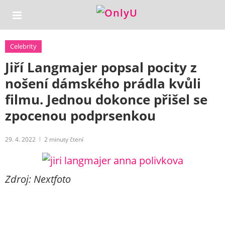
Celebrity
Jiří Langmajer popsal pocity z
nošení dámského prádla kvůli
filmu. Jednou dokonce přišel se
zpocenou podprsenkou
29. 4. 2022
2
minuty čtení
Zdroj: Nextfoto