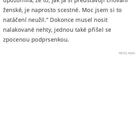
upozornila, že to, jak já si představuji chování
ženské, je naprosto scestné. Moc jsem si to
natáčení neužil.“ Dokonce musel nosit
nalakované nehty, jednou také přišel se
zpocenou podprsenkou.
REKLAMA