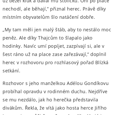
už běžel kluk a dával mu stoličku. Oni po place
nechodí, ale běhají,“ přiznal herec. Právě díky
místním obyvatelům šlo natáčení dobře.
„My tam měli jen malý štáb, aby to nestálo moc
peněz. Ale díky Thajcům to šlapalo jako
hodinky. Navíc umí popíjet, zazpívají si, ale v
šest ráno už na place zase zařezávají,“ doplnil
herec v rozhovoru pro rozhlasový pořad Blízká
setkání.
Rozhovor s jeho manželkou Adélou Gondíkovu
probíhal opravdu v rodinném duchu. Nejdříve
se mu nezdálo, jak ho herečka představila
divákům. Řekla, že vítá jako hosta herce Jiřího