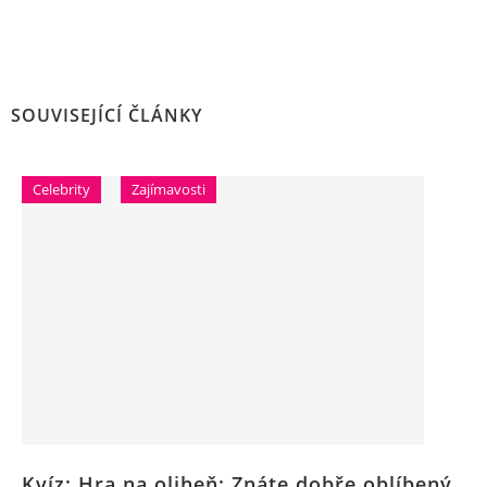
SOUVISEJÍCÍ ČLÁNKY
Celebrity
Zajímavosti
Kvíz: Hra na oliheň: Znáte dobře oblíbený