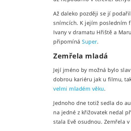
Až daleko později se jí podaři
snímcích. K jejím posledním f
Ivany v dramatu Hřiště a Mar
připomíná
Super
.
Zemřela mladá
Její jméno by možná bylo sla
dobrou kariéru jak u filmu, t
velmi mladém věku
.
Jednoho dne totiž sedla do a
na jedné z křižovatek nedal p
stala Evě osudnou. Zemřela v 