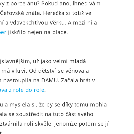
ky z porcelánu? Pokud ano, ihned vám
eřovské znáte. Herečka si totiž ve
 a vdavekchtivou Věrku. A mezi ní a
per
jiskřilo nejen na place.
jslavnějším, už jako velmi mladá
 má v krvi. Od dětství se věnovala
 nastoupila na DAMU. Začala hrát v
va z role do role
.
u a myslela si, že by se díky tomu mohla
čala se soustředit na tuto část svého
ztvárnila roli skvěle, jenomže potom se jí
t.