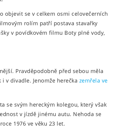
lo objevit se v celkem osmi celovečerních
ilmovým rolím patří postava stavařky
ušky v povídkovém filmu Boty plné vody,
vnější. Pravděpodobně před sebou měla
ak i v divadle. Jenomže herečka
zemřela ve
uta se svým hereckým kolegou, který však
řednost v jízdě jinému autu. Nehoda se
roce 1976 ve věku 23 let.