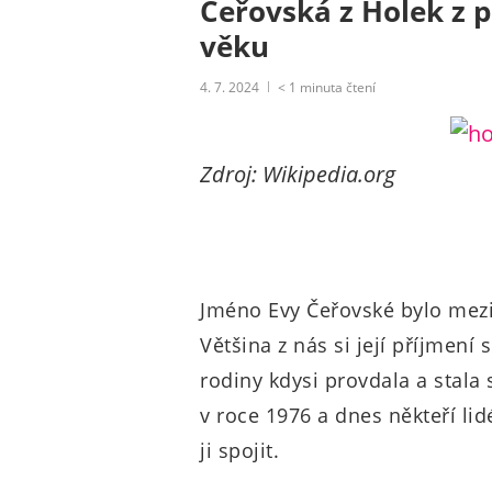
Čeřovská z Holek z 
věku
4. 7. 2024
< 1
minuta čtení
Zdroj: Wikipedia.org
Jméno Evy Čeřovské bylo mez
Většina z nás si její příjmení
rodiny kdysi provdala a stala
v roce 1976 a dnes někteří li
ji spojit.