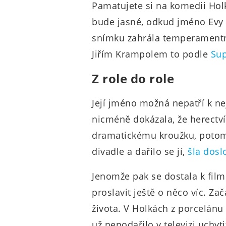
Pamatujete si na komedii Hol
bude jasné, odkud jméno Evy Č
snímku zahrála temperamentní
Jiřím Krampolem to podle
Su
Z role do role
Její jméno možná nepatří k ne
nicméně dokázala, že herectví
dramatickému kroužku, potom
divadle a dařilo se jí,
šla doslo
Jenomže pak se dostala k film
proslavit ještě o něco víc. Za
života. V Holkách z porcelánu 
už nepodařilo v televizi uchyti