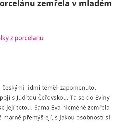
porcelánu zemřela v mladém
i českými lidmi téměř zapomenuto.
 spojí s Juditou Čeřovskou. Ta se do Eviny
 se její tetou. Sama Eva nicméně zemřela
dé marně přemýšlejí, s jakou osobností si