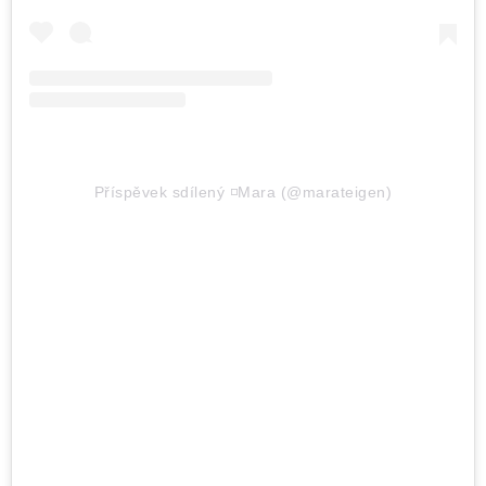
Příspěvek sdílený ◽️Mara (@marateigen)