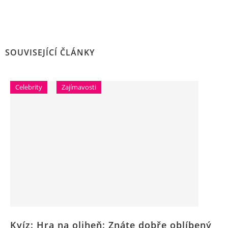
SOUVISEJÍCÍ ČLÁNKY
Celebrity
Zajímavosti
Kvíz: Hra na oliheň: Znáte dobře oblíbený