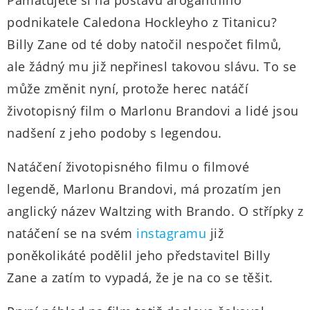
Pamatujete si na postavu arogantního
podnikatele Caledona Hockleyho z Titanicu?
Billy Zane od té doby natočil nespočet filmů,
ale žádný mu již nepřinesl takovou slávu. To se
může změnit nyní, protože herec natáčí
životopisný film o Marlonu Brandovi a lidé jsou
nadšení z jeho podoby s legendou.
Natáčení životopisného filmu o filmové
legendě, Marlonu Brandovi, má prozatím jen
anglický název Waltzing with Brando. O střípky z
natáčení se na svém
instagramu
již
poněkolikáté podělil jeho představitel Billy
Zane a zatím to vypadá, že je na co se těšit.