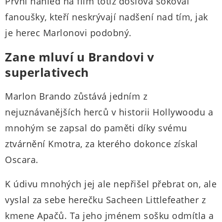
První náhled na film totiž doslova šokoval
fanoušky, kteří neskrývají nadšení nad tím, jak
je herec Marlonovi podobný.
Zane mluví u Brandovi v
superlativech
Marlon Brando zůstává jedním z
nejuznávanějších herců v historii Hollywoodu a
mnohým se zapsal do paměti díky svému
ztvárnění Kmotra, za kterého dokonce získal
Oscara.
K údivu mnohých jej ale nepřišel přebrat on, ale
vyslal za sebe herečku Sacheen Littlefeather z
kmene Apačů. Ta jeho jménem sošku odmítla a