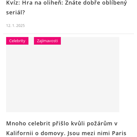
Kvíz: Hra na oliheň: Znáte dobře oblíbený
seriál?
12. 1. 2025
Celebrity
Zajímavosti
Mnoho celebrit přišlo kvůli požárům v
Kalifornii o domovy. Jsou mezi nimi Paris