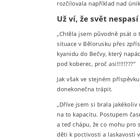
rozčilovala například nad ún
Už ví, že svět nespasí
„Chtěla jsem původně psát o 
situace v Bělorusku přes zpří
kyanidu do Bečvy, který napác
pod koberec, proč asi!!!!!???“
Jak však ve stejném příspěvku
donekonečna trápit.
„Dříve jsem si brala jakékoli
na to kapacitu. Postupem času
a teď chápu, že co mohu pro sv
děti k poctivosti a laskavosti