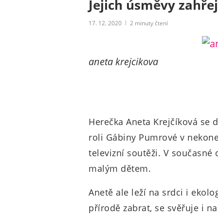
Jejich úsměvy zahřejí
17. 12. 2020
2
minuty čtení
aneta krejcikova
Herečka Aneta Krejčíková se 
roli Gábiny Pumrové v nekoneč
televizní soutěži. V současn
malým dětem.
Anetě ale leží na srdci i ekolo
přírodě zabrat, se svěřuje i n