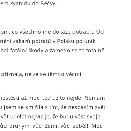
ikem kyanidu do Bečvy.
tom, co všechno mě dokáže potrápit. Od
snění zákazů potratů v Polsku po únik
hal fatální škody a zametlo se to totálně
 přiznala, nelze se těmito věcmi
v neštěstí až moc, teď už to nejde. Nemám
 jsem se smířila s tím, že nespasím svět
ět udělat nejvíc je, že budu vést svoje
 vůči druhým, vůči Zemi, vůči sobě!!! Moc