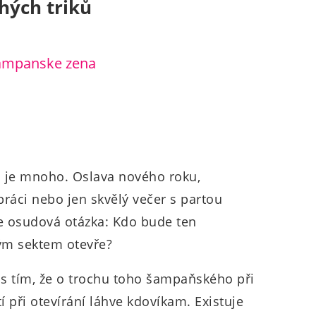
hých triků
je mnoho. Oslava nového roku,
práci nebo jen skvělý večer s partou
ne osudová otázka: Kdo bude ten
vým sektem otevře?
i s tím, že o trochu toho šampaňského při
í při otevírání láhve kdovíkam. Existuje