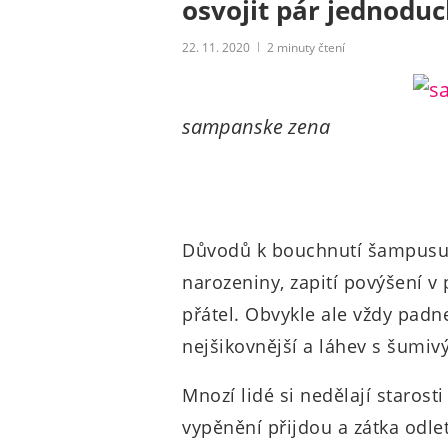
osvojit pár jednoduc
22. 11. 2020
2
minuty čtení
sampanske zena
Důvodů k bouchnutí šampusu 
narozeniny, zapití povýšení v 
přátel. Obvykle ale vždy pad
nejšikovnější a láhev s šumi
Mnozí lidé si nedělají starost
vypěnění přijdou a zátka odlet