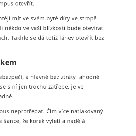
ampus otevřít.
htějí mít ve svém bytě díry ve stropě
li někdo ve vaší blízkosti bude otevírat
ch. Takhle se dá totiž láhev otevřít bez
orkem
ebezpečí, a hlavně bez ztráty lahodné
se s ní jen trochu zatřepe, je ve
adné.
mpus neprotřepat. Čím více natlakovaný
e šance, že korek vyletí a nadělá