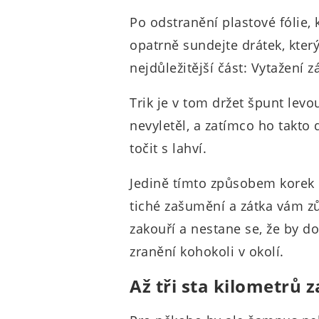
Po odstranění plastové fólie,
opatrně sundejte drátek, který 
nejdůležitější část: Vytažení z
Trik je v tom držet špunt lev
nevyletěl, a zatímco ho takto
točit s lahví.
Jedině tímto způsobem korek 
tiché zašumění a zátka vám z
zakouří a nestane se, že by 
zranění kohokoli v okolí.
Až tři sta kilometrů 