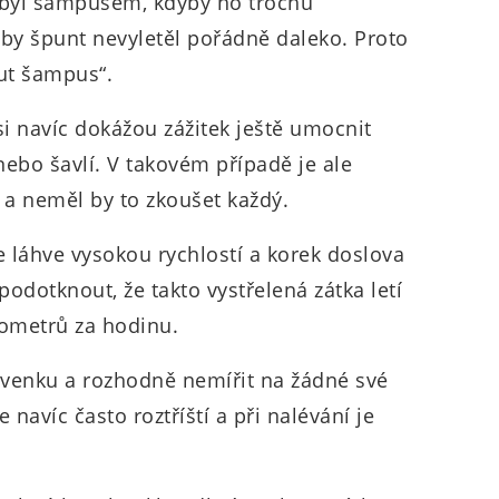
byl šampusem, kdyby ho trochu
by špunt nevyletěl pořádně daleko. Proto
ut šampus“.
i navíc dokážou zážitek ještě umocnit
nebo šavlí. V takovém případě je ale
 a neměl by to zkoušet každý.
e láhve vysokou rychlostí a korek doslova
podotknout, že takto vystřelená zátka letí
ilometrů za hodinu.
 venku a rozhodně nemířit na žádné své
 navíc často roztříští a při nalévání je