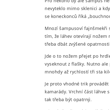
Pro někoho by ale šampus ne
nevyteklo mimo sklenici a kdy
se koneckonců říká „bouchno
Mnozí šampusoví fajnšmekři s
tím, že láhev otevírají nožem 
třeba dbát zvýšené opatrnosti
Jde o to nožem přejet po hrdl
vyseknout z flašky. Nutno ale 
mnohdy až rychlostí tři sta k
Je proto vhodné trik provádět
kamarády. Vrchní část láhve se
tak třeba být opatrný.