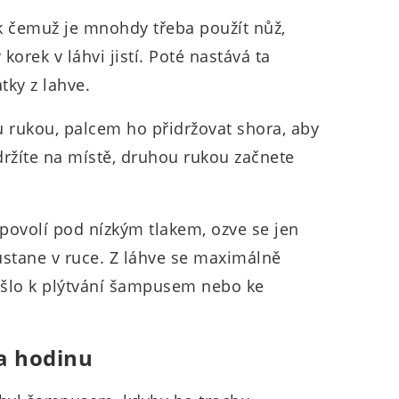
 k čemuž je mnohdy třeba použít nůž,
korek v láhvi jistí. Poté nastává ta
átky z lahve.
ou rukou, palcem ho přidržovat shora, aby
 držíte na místě, druhou rukou začnete
povolí pod nízkým tlakem, ozve se jen
ůstane v ruce. Z láhve se maximálně
došlo k plýtvání šampusem nebo ke
za hodinu