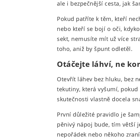
ale i bezpečnější cesta, jak š
Pokud patříte k těm, kteří nec
nebo kteří se bojí o oči, kdyko
sekt, nemusíte mít už více stra
toho, aniž by špunt odletěl.
Otáčejte láhví, ne k
Otevřít láhev bez hluku, bez n
tekutiny, která vyšumí, pokud 
skutečnosti vlastně docela sn
První důležité pravidlo je ša
pěnivý nápoj bude, tím větší j
nepořádek nebo někoho zraní