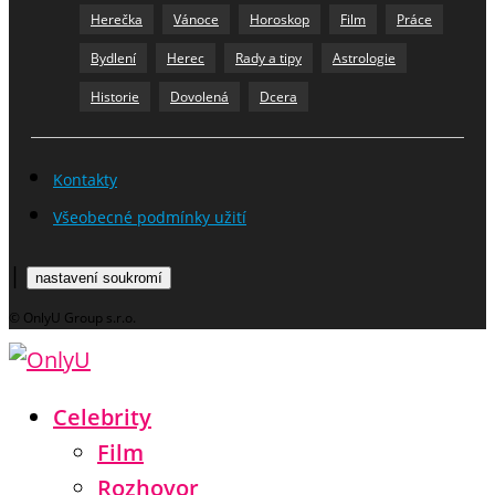
Herečka
Vánoce
Horoskop
Film
Práce
Bydlení
Herec
Rady a tipy
Astrologie
Historie
Dovolená
Dcera
Kontakty
Všeobecné podmínky užití
|
nastavení soukromí
© OnlyU Group s.r.o.
Celebrity
Film
Rozhovor