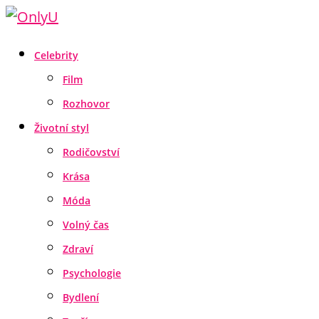
Celebrity
Film
Rozhovor
Životní styl
Rodičovství
Krása
Móda
Volný čas
Zdraví
Psychologie
Bydlení