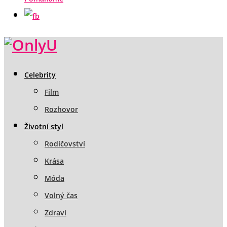
Celebrity
Film
Rozhovor
Životní styl
Rodičovství
Krása
Móda
Volný čas
Zdraví