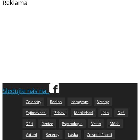
Reklama
Sledujte nás na
Celebrity
Rodina
Instagram
Vztahy
Zajímavosti
Zdraví
Manželství
Jídlo
Dítě
Děti
Peníze
Psychologie
Vztah
Móda
Vaření
Recepty
Láska
Ze společnosti