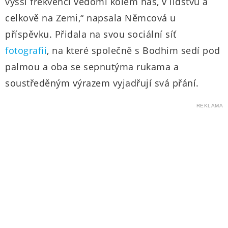
vyšší frekvenci vědomí kolem nás, v lidstvu a
celkově na Zemi,“ napsala Němcová u
příspěvku. Přidala na svou sociální síť
fotografii
, na které společně s Bodhim sedí pod
palmou a oba se sepnutýma rukama a
soustředěným výrazem vyjadřují svá přání.
REKLAMA