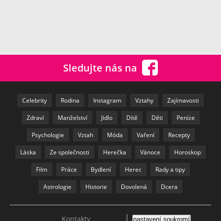
Sledujte nás na
Celebrity
Rodina
Instagram
Vztahy
Zajímavosti
Zdraví
Manželství
Jídlo
Dítě
Děti
Peníze
Psychologie
Vztah
Móda
Vaření
Recepty
Láska
Ze společnosti
Herečka
Vánoce
Horoskop
Film
Práce
Bydlení
Herec
Rady a tipy
Astrologie
Historie
Dovolená
Dcera
|
Kontakty
nastavení soukromí