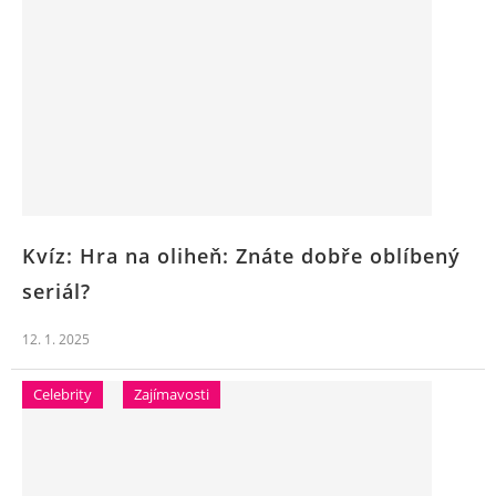
Kvíz: Hra na oliheň: Znáte dobře oblíbený
seriál?
12. 1. 2025
Celebrity
Zajímavosti